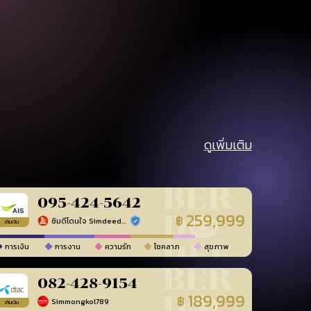
ดูเพิ่มเติม
095-424-5642
259,999
฿
ซิมดีโดนใจ Simdeedonjai เบอร์มงคลพิมพ์นิยม
ร้านยืนยันแล้ว
เติมเงิน
การเงิน
การงาน
ความรัก
โชคลาภ
สุขภาพ
082-428-9154
189,999
฿
Simmongkol789
เติมเงิน