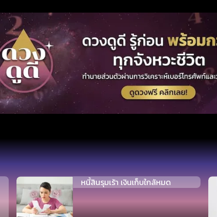
หนี้สินรุมเร้า เงินเก็บใกล้หมด