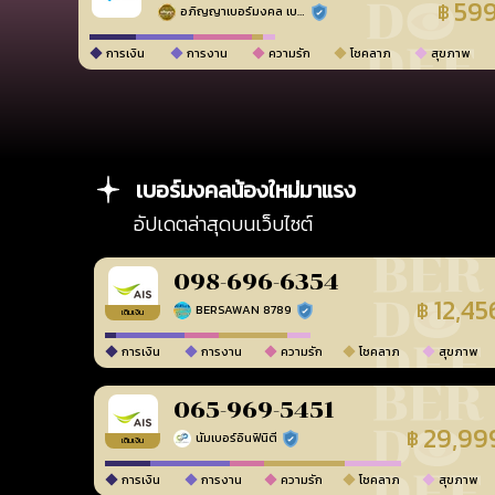
59
฿
อภิญญาเบอร์มงคล เบอร์สวยเลขศาสตร์
ร้านยืนยันแล้ว
การเงิน
การงาน
ความรัก
โชคลาภ
สุขภาพ
เบอร์มงคลน้องใหม่มาแรง
อัปเดตล่าสุดบนเว็บไซต์
098-696-6354
12,45
฿
BERSAWAN 8789
ร้านยืนยันแล้ว
เติมเงิน
การเงิน
การงาน
ความรัก
โชคลาภ
สุขภาพ
065-969-5451
29,99
฿
นัมเบอร์อินฟินิตี้
ร้านยืนยันแล้ว
เติมเงิน
การเงิน
การงาน
ความรัก
โชคลาภ
สุขภาพ