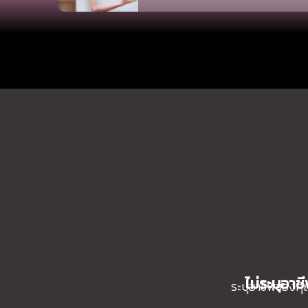
ไม่ระบุอาช
ระบุอาชีพของค