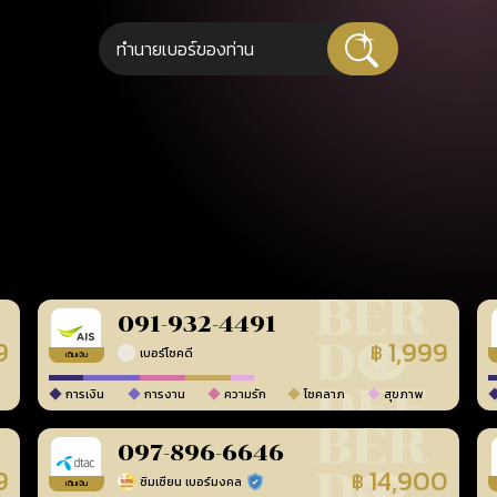
091-932-4491
9
1,999
฿
เบอร์โชคดี
เติมเงิน
การเงิน
การงาน
ความรัก
โชคลาภ
สุขภาพ
097-896-6646
9
14,900
฿
ซิมเซียน เบอร์มงคล
ร้านยืนยันแล้ว
เติมเงิน