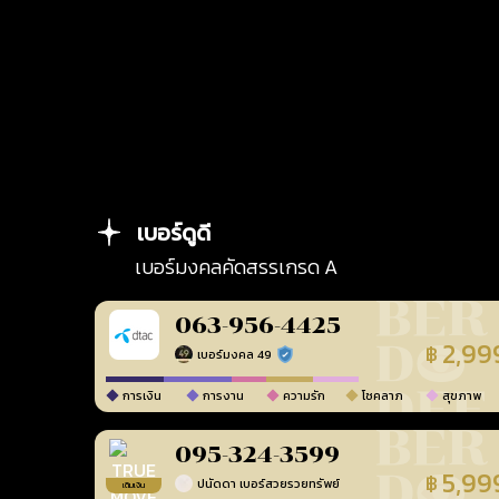
เบอร์ดูดี
เบอร์มงคลคัดสรรเกรด A
063-956-4425
2,99
฿
เบอร์มงคล 49
ร้านยืนยันแล้ว
การเงิน
การงาน
ความรัก
โชคลาภ
สุขภาพ
095-324-3599
5,99
฿
ปนัดดา เบอร์สวยรวยทรัพย์
เติมเงิน