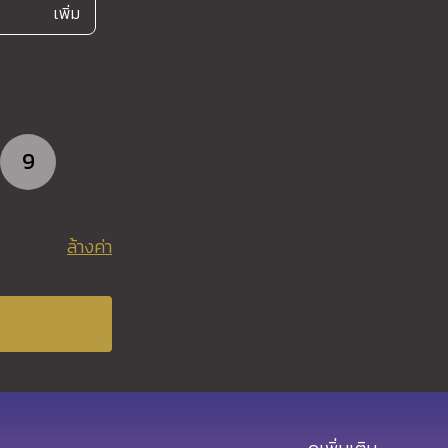
เพิ่ม
9
ล้างค่า