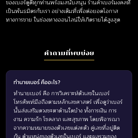
ของเบอร์ดูดีทุกท่านพร้อมสนับสนุน ร้านค้าเบอร์มงคลที่
เป็นพันธมิตรกับเรา อย่างเต็มที่เพื่อต่อยอดโอกาส
ทางการขาย ในช่องทางออนไลน์ให้เกิดรายได้สูงสุด
คำถามที่พบบ่อย
ทำนายเบอร์ คืออะไร?
ทำนายเบอร์ คือ การวิเคราะห์ตัวเลขในเบอร์
โทรศัพท์มือถือตามหลักเลขศาสตร์ เพื่อดูว่าเบอร์
นั้นส่งเสริมดวงชะตาด้านใดบ้าง ทั้งการเงิน การ
งาน ความรัก โชคลาภ และสุขภาพ โดยพิจารณา
จากความหมายของตัวเลขแต่ละตัว คู่เลขที่อยู่ติด
กัน ตำแหน่งของตัวเลขในเบอร์ และผลรวมของ