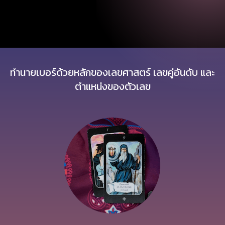
ทำนายเบอร์ด้วยหลักของเลขศาสตร์ เลขคู่อันดับ และ
ตำแหน่งของตัวเลข