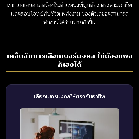
หากวางเลขศาสตร์ลงในตำแหน่งที่ถูกต้อง ตรงตามอาชีพ
และตอบโจทย์กับชีวิต พลังงาน ของตัวเลขจะสามารถ
ทำงานได้ง่ายมากยิ่งขึ้น
เคล็ดลับการเลือกเบอร์มงคล ไม่ต้องแพง
ก็เฮงได้
เลือกเบอร์มงคลให้ตรงกับอาชีพ