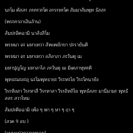
นะโม ตัสสะ ภะคะวะโต อะระหะโต สัมมาสัมพุท ธัสสะ
(พระคาถาเงินล้าน)
สัมปะจิตฉามิ นาสังสิโม
พรหมา จะ มหาเทวา สัพเพยักขา ปะรายันติ
พรหมา จะ มหาเทวา อภิลาภา ภะวันตุ เม
มหาปุญโญ มหาลาโภ ภะวันตุ เม มิเตภาหุหะติ
พุทธะมะอะอุ นะโมพุทธายะ วิระทะโย วิระโคนายัง
วิระหิงสา วิระทาสี วิระทาสา วิระอิทถิโย พุทธัสสะ มานีมามะ พุทธั
สสะ สวาโหม
สัมปะติจฉามิ เพ็ง ๆ พา ๆ หา ๆ ฤา ๆ
(สวด 9 จบ )