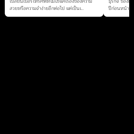
เปลี่ยนเบอร์โทรศัพท์ไม่ใช่แค่เรื่องของความ
ธุรกิจ ของตัว
สวยหรือความจำง่ายอีกต่อไป แต่เป็นเ...
ปีก่อนหน้า โ