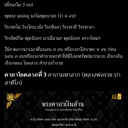
(ตั้งนะโม 3 จบ)
พุทธะ มะอะอุ นะโมพุทธายะ (ว่า ๑ จบ)
วิระทะโย วิระโคนายัง วิระหิงสา วิระทาสี วิระทาสา
วิระอิตถิโย พุทธัสสะ มาณีมามะ พุทธัสสะ สะวาโหมฯ
ใช้สวดภาวนาเวลาตื่นนอน ๓ จบ หรือเวลาใส่บาตร ๑ จบ ก่อน
นอน ๓ จบหรือเวลาค้าขายจะทําให้มีโภคทรัพย์มากมาย เรียกเงิน
เรียกทอง โชคลาภ ค้าขายร่ำรวย
คาถาโชคลาภที่ 3
คาถามหาลาภ (หลวงพ่อรวย ปา
สาทิโก)