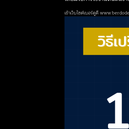
เข้าเว็บไซต์เบอร์ดูดี www.berdo