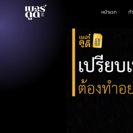
หน้าแรก
ทำ