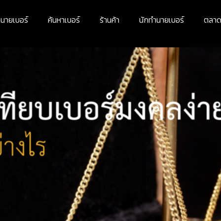
นายเบอร์
ค้นหาเบอร์
ร้านค้า
นักทำนายเบอร์
ตลาดม