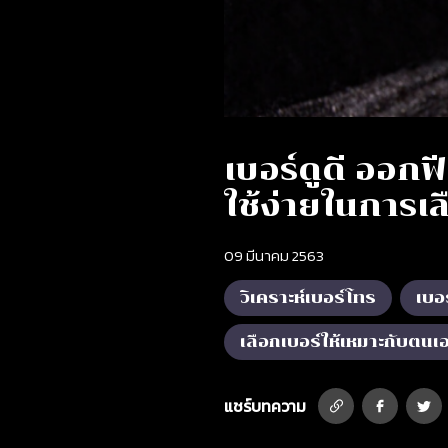
เบอร์ดูดี ออกฟ
ใช้ง่ายในการเล
09 มีนาคม 2563
วิเคราะห์เบอร์โทร
เบอ
เลือกเบอร์ให้เหมาะกับตนเ
แชร์บทความ