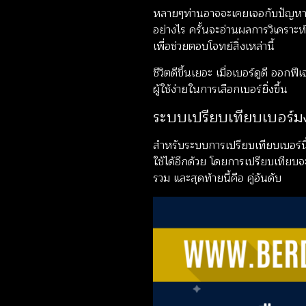
หลายๆท่านอาจจะเคยเจอกับปัญหาที่เ
อย่างไร ครั้นจะอ่านผลการวิเคราะห
เพื่อช่วยตอบโจทย์สิ่งเหล่านี้
ชีวิตดีขึ้นเยอะ เมื่อเบอร์ดูดี ออก
ผู้ใช้ง่ายในการเลือกเบอร์ยิ่งขึ้น
ระบบเปรียบเทียบเบอร์มง
สำหรับระบบการเปรียบเทียบเบอร์นี้
ใช้ได้อีกด้วย โดยการเปรียบเทีย
รวม และสุดท้ายนี้คือ คู่อันดับ