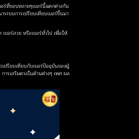
บอร์ที่ชอบหลายๆเบอร์นี้แตกต่างกัน
ัฒนาระบบการเปรียบเทียบเบอร์ขึ้นมา
เบอร์สวย หรือเบอร์ทั่วไป เพื่อให้
เปรียบเทียบกับเบอร์ปัจจุบันของผู้
า การเสริมดวงในด้านต่างๆ เพศ ผล