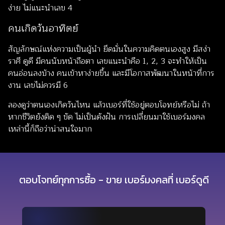
ง่าย ไม่แนะนำเลข 4
คนเกิดวันอาทิตย์
สัญลักษณ์แห่งความเป็นผู้นำ ยึดมั่นในความคิดตนเองสูง มีสง่า
ราศี ดูดี มีคนนับหน้าถือตา เลขแนะนำคือ 1, 2, 3 จะทำให้เป็น
คนอ่อนลงบ้าง คนเข้าหาง่ายขึ้น และมีโอกาสพัฒนาในหน้าที่การ
งาน เลขไม่ควรมี 6
ลองดูว่าตนเองเกิดวันไหน แล้วเบอร์ที่ใช้อยู่ตอบโจทย์หรือไม่ ถ้า
หากชีวิตยังติด ๆ ขัด ไม่เป็นดังฝัน การเปลี่ยนมาใช้เบอร์มงคล
เหล่านี้ก็ถือว่าน่าสนใจมาก
ตอบโจทย์ทุกการซื้อ - ขาย เบอร์มงคลที่ เบอร์ดูดี