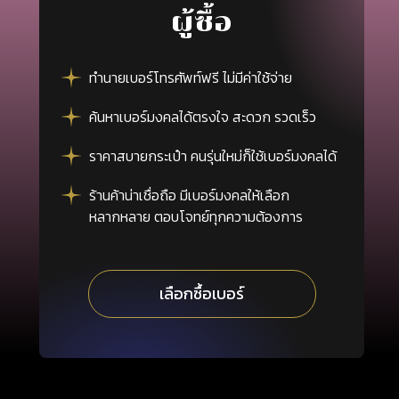
ผู้ซื้อ
ทำนายเบอร์โทรศัพท์ฟรี ไม่มีค่าใช้จ่าย
ค้นหาเบอร์มงคลได้ตรงใจ สะดวก รวดเร็ว
ราคาสบายกระเป๋า คนรุ่นใหม่ก็ใช้เบอร์มงคลได้
ร้านค้าน่าเชื่อถือ มีเบอร์มงคลให้เลือก
หลากหลาย ตอบโจทย์ทุกความต้องการ
เลือกซื้อเบอร์