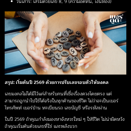
วันเสาร์: เสริมด้วยเลข 8, 9 (ความอดทน, เงินทอง)
สรุป: เริ่มต้นปี 2569 ด้วยการปรับเลขรอบตัวให้มงคล
เลขมงคลไม่ได้มีไว้แค่สำหรับคนที่เชื่อเรื่องดวงโดยตรง แต่
สามารถถูกนำไปใช้ได้จริงในทุกด้านของชีวิต ไม่ว่าจะเป็นเบอร์
โทรศัพท์ เบอร์บ้าน ทะเบียนรถ เลขบัญชี หรือรหัสผ่าน
ในปี 2569 ถ้าคุณกำลังมองหาจังหวะใหม่ ๆ ให้ชีวิต ไม่น่าผิดหวัง
ถ้าคุณเริ่มต้นด้วยเลขที่ใช่ และพลังบวก