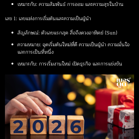
เหมาะกับ: ความสัมพันธ์ การออม และความสุขในบ้าน
เลข 1: เลขแห่งการเริ่มต้นและความเป็นผู้นำ
สัญลักษณ์: ตัวเลขแรกสุด สื่อถึงดวงอาทิตย์ (Sun)
ความหมาย: จุดเริ่มต้นใหม่ที่ดี ความเป็นผู้นำ ความมั่นใจ
และการเป็นที่หนึ่ง
เหมาะกับ: การเริ่มงานใหม่ เปิดธุรกิจ และการแข่งขัน