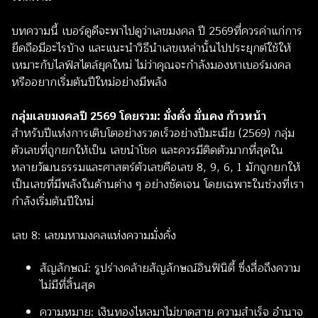
บทความนี้ เบอร์ดูดีจะพาไปดูว่าเลขมงคล ปี 2569ที่ควรค่าแก่การ
ยึดถือมีอะไรบ้าง และแนะนำวิธีนำเลขเหล่านั้นไปประยุกต์ใช้ให้
เหมาะกับไลฟ์สไตล์ยุคใหม่ ไม่ว่าคุณจะกำลังมองหาเบอร์มงคล
หรืออยากเริ่มต้นปีใหม่อย่างมีพลัง
กลุ่มเลขมงคลปี 2569 โดยรวม: มั่งคั่ง มั่นคง ก้าวหน้า
สำหรับปีแห่งการเติบโตอย่างรวดเร็วอย่างปีมะเมีย (2569) กลุ่ม
ตัวเลขที่ถูกยกให้เป็น เลขนำโชค และควรมีติดตัวมากที่สุดใน
หลายวัฒนธรรมและศาสตร์ตัวเลขคือเลข 8, 9, 6, 1 มักถูกยกให้
เป็นเลขที่มีพลังในด้านต่าง ๆ อย่างชัดเจน โดยเฉพาะในช่วงที่เรา
กำลังเริ่มต้นปีใหม่
เลข 8: เลขมหามงคลแห่งความมั่งคั่ง
สัญลักษณ์: รูปร่างคล้ายสัญลักษณ์อินฟินิตี้ ซึ่งสื่อถึงความ
ไม่มีที่สิ้นสุด
ความหมาย: เงินทองไหลมาไม่ขาดสาย ความสำเร็จ อำนาจ