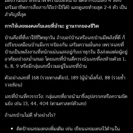
มองว่าไม่นิ่ง หรือนำพาความเบื่อหน่าย แต่หากเป็นเลข 4 ที่ส่ง
เสริมอาชีพการสื่อสารก็ถือว่าใช้ได้) และดูเลขท้ายสุด 2-4 ตัว เป็น
สำคัญที่สุด
การใช้เลขมงคลกับเลขที่บ้าน: ฐานรากของชีวิต
บ้านคือที่ที่เราใช้ชีวิตทุกวัน ถ้าเบอร์บ้านหรือเลขบ้านมีพลังที่ดี ก็
เปรียบเหมือนบ้านมีเกราะป้องกัน เสริมความมั่นคง เพราะเลขที่
บ้านเป็นพลังงานที่หนักแน่นและอยู่กับเราทุกวัน จึงส่งผลต่อผู้อยู่
อาศัยอย่างสม่ำเสมอ โดยเลขที่บ้านดีควรเน้นเลขที่ลงท้ายด้วย 1,
6, 8, 9 หรือมีกลุ่มเลขนี้รวมอยู่ในเลขที่บ้าน
ตัวอย่างเลขที่ 168 (รวยทางเดียว), 189 (ผู้นำมั่งคั่ง), 88 (รวยซ้ำ
รวยซ้อน)
เลขที่บ้านที่ควรระวัง: กลุ่มเลขที่อาจนำมาซึ่งอุปสรรคหรือความขัด
แย้ง เช่น 13, 44, 404 (ตามศาสตร์ตัวเลข)
ถ้าเลขบ้านไม่ดี ทำอย่างไร?
ติดป้ายเลขมงคลเพิ่มเติม เช่น เขียนเลขมงคลไว้ด้านใน