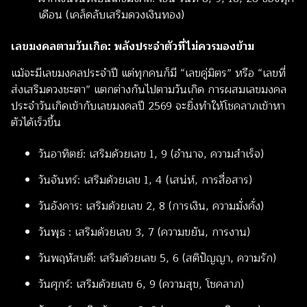
เดือน (เคล็ดลับเสริมดวงเงินทอง)
เลขมงคลตามวันเกิด: พลังประจำตัวที่ไม่ควรมองข้าม
แม้จะมีเลขมงคลประจำปี แต่ทุกคนก็มี “เลขคู่มิตร” หรือ “เลขที่
ส่งเสริมดวงชะตา” แตกต่างกันไปตามวันเกิด การผสมเลขมงคล
ประจำวันเกิดเข้ากับเลขมงคลปี 2569 จะยิ่งทำให้โชคลาภเข้าหา
ตัวได้เร็วขึ้น
วันอาทิตย์: เสริมด้วยเลข 1, 9 (อำนาจ, ความสำเร็จ)
วันจันทร์: เสริมด้วยเลข 1, 4 (เสน่ห์, การสื่อสาร)
วันอังคาร: เสริมด้วยเลข 2, 8 (การเงิน, ความมั่งคั่ง)
วันพุธ : เสริมด้วยเลข 3, 7 (ความขยัน, การงาน)
วันพฤหัสบดี: เสริมด้วยเลข 5, 6 (สติปัญญา, ความรัก)
วันศุกร์: เสริมด้วยเลข 6, 9 (ความสุข, โชคลาภ)