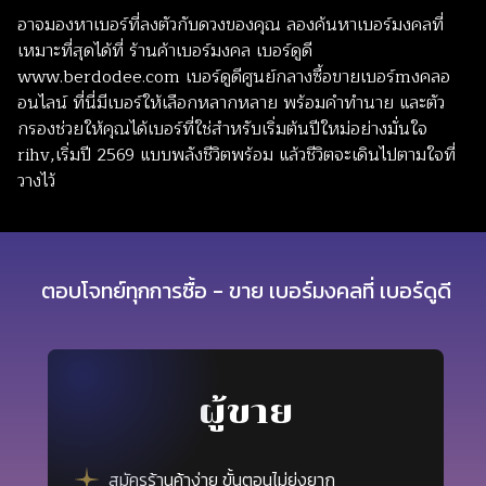
อาจมองหาเบอร์ที่ลงตัวกับดวงของคุณ ลองค้นหาเบอร์มงคลที่
เหมาะที่สุดได้ที่ ร้านค้าเบอร์มงคล เบอร์ดูดี
www.berdodee.com เบอร์ดูดีศูนย์กลางซื้อขายเบอร์mงคลอ
อนไลน์ ที่นี่มีเบอร์ให้เลือกหลากหลาย พร้อมคำทำนาย และตัว
กรองช่วยให้คุณได้เบอร์ที่ใช่สำหรับเริ่มต้นปีใหม่อย่างมั่นใจ
rihv,เริ่มปี 2569 แบบพลังชีวิตพร้อม แล้วชีวิตจะเดินไปตามใจที่
วางไว้
ตอบโจทย์ทุกการซื้อ - ขาย เบอร์มงคลที่ เบอร์ดูดี
ผู้ขาย
สมัครร้านค้าง่าย ขั้นตอนไม่ยุ่งยาก