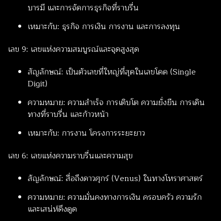
บารมี และการจัดการธุรกิจที่ราบรื่น
เหมาะกับ: ธุรกิจ การเงิน การงาน และการลงทุน
เลข 9: เลขแห่งความสมบูรณ์และจุดสูงสุด
สัญลักษณ์: เป็นตัวเลขที่ใหญ่ที่สุดในเลขโดด (Single
Digit)
ความหมาย: ความสำเร็จ การเติบโต ความยั่งยืน การเดิน
ทางที่ราบรื่น และก้าวหน้า
เหมาะกับ: การงาน โครงการระยะยาว
เลข 6: เลขแห่งความราบรื่นและความสุข
สัญลักษณ์: สื่อถึงดาวศุกร์ (Venus) ในทางโหราศาสตร์
ความหมาย: ความมั่นคงทางการเงิน ครอบครัว ความรัก
และเสน่ห์ดึงดูด