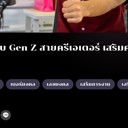
 Gen Z สายครีเอเตอร์ เสริม
เบอร์มงคล
เลขมงคล
เสริมการงาน
เส