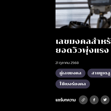
เลขมงคลสำหรับ
ยอดวิวพุ่งแรง
21 ตุลาคม 2568
คู่เลขมงคล
สายมูเตลู
ใช้เบอร์มงคล
แชร์บทความ