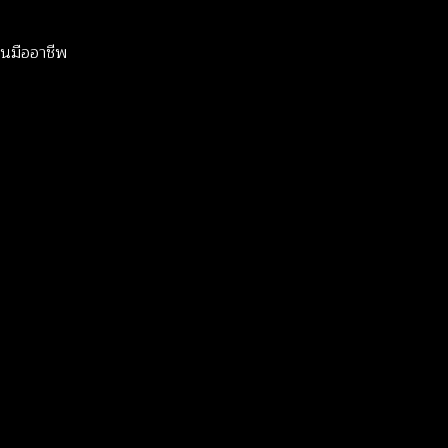
ป็นมืออาชีพ