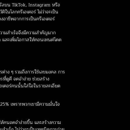
ไวรัลบน TikTok, Instagram หรือ
ติในโลกครีเอเตอร์ ไม่ว่าจะเป็น
างอาชีพจากการเป็นครีเอเตอร์
บความสำเร็จจึงมีความสำคัญมาก
บวก และเพิ่มโอกาสให้คอนเทนต์โดด
การต่าง ๆ รวมถึงการใช้เลขมงคล การ
ี่ดูดี จดจำง่าย ช่วยสร้าง
ีเอเตอร์คนนั้นใส่ใจในรายละเอียด
่ย 25% เพราะพวกเขามีความมั่นใจ
ให้คนจดจำง่ายขึ้น และสร้างความ
วามสำเร็จ ไม่ว่าจะเป็นเทคนิคการถ่าย