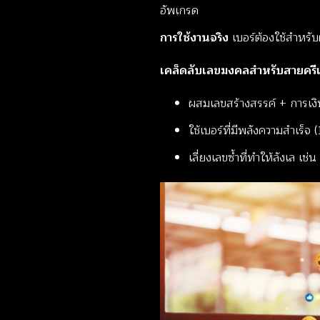
อัพเกรด
การใช้งานจริง
เบอร์ต้องใช้สำหรับต
เคล็ดลับเลขมงคลสำหรับสายครีเ
ผสมเลขสร้างสรรค์ + การเงิ
ใช้เบอร์ที่มีพลังความสำเร็จ 
เลี่ยงเลขซ้ำที่ทำให้ลังเล เช