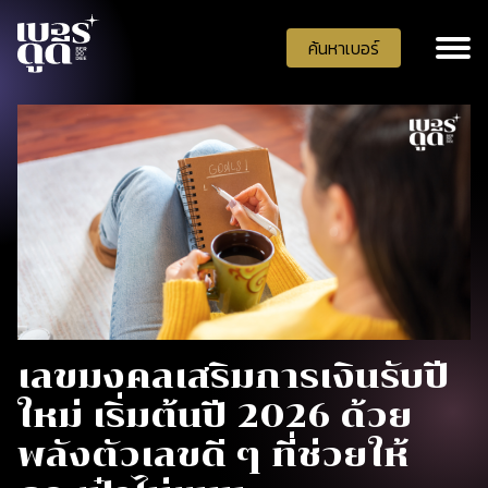
ค้นหาเบอร์
เลขมงคลเสริมการเงินรับปี
ใหม่ เริ่มต้นปี 2026 ด้วย
พลังตัวเลขดี ๆ ที่ช่วยให้