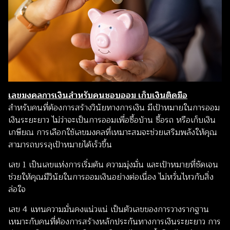
เลขมงคลการเงินสำหรับคนชอบออม เก็บเงินติดมือ
สำหรับคนที่ต้องการสร้างวินัยทางการเงิน มีเป้าหมายในการออม
เงินระยะยาว ไม่ว่าจะเป็นการออมเพื่อซื้อบ้าน ซื้อรถ หรือเก็บเงิน
เกษียณ การเลือกใช้เลขมงคลที่เหมาะสมจะช่วยเสริมพลังให้คุณ
สามารถบรรลุเป้าหมายได้เร็วขึ้น
เลข 1 เป็นเลขแห่งการเริ่มต้น ความมุ่งมั่น และเป้าหมายที่ชัดเจน
ช่วยให้คุณมีวินัยในการออมเงินอย่างต่อเนื่อง ไม่หวั่นไหวกับสิ่ง
ล่อใจ
เลข 4 แทนความมั่นคงแน่วแน่ เป็นตัวเลขของการวางรากฐาน
เหมาะกับคนที่ต้องการสร้างหลักประกันทางการเงินระยะยาว การ