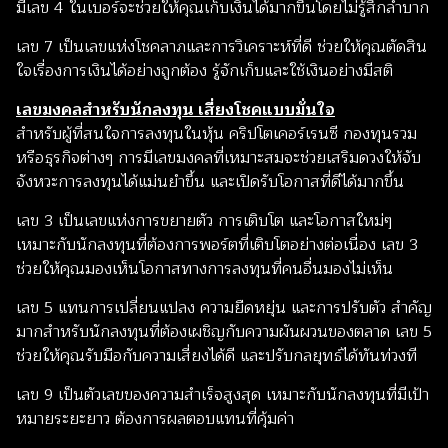
มีเลข 4 ในเบอร์จะช่วยให้คุณเก็บเงินได้มากขึ้นโดยไม่รู้สึกลำบาก
เลข 7 เป็นเลขแห่งโชคลาภและการวิเคราะห์ที่ดี ช่วยให้คุณตัดสิน
ใจเรื่องการเงินได้อย่างถูกต้อง รู้จักเก็บและใช้เงินอย่างมีสติ
เลขมงคลสำหรับนักลงทุน เสี่ยงโชคแบบมั่นใจ
สำหรับผู้ที่สนใจการลงทุนในหุ้น คริปโตเคอร์เรนซี กองทุนรวม
หรือธุรกิจต่างๆ การมีเลขมงคลที่เหมาะสมจะช่วยเสริมดวงให้จับ
จังหวะการลงทุนได้แม่นยำขึ้น และเปิดรับโอกาสที่ดีได้มากขึ้น
เลข 3 เป็นเลขแห่งการขยายตัว การเติบโต และโอกาสใหม่ๆ
เหมาะกับนักลงทุนที่ต้องการพอร์ตที่เติบโตอย่างต่อเนื่อง เลข 3
ช่วยให้คุณมองเห็นโอกาสทางการลงทุนที่คนอื่นมองไม่เห็น
เลข 5 แทนการเปลี่ยนแปลง ความยืดหยุ่น และการปรับตัว สำคัญ
มากสำหรับนักลงทุนที่ต้องเผชิญกับความผันผวนของตลาด เลข 5
ช่วยให้คุณรับมือกับความเสี่ยงได้ดี และปรับกลยุทธ์ได้ทันท่วงที
เลข 9 เป็นตัวเลขของความสำเร็จสูงสุด เหมาะกับนักลงทุนที่มีเป้า
หมายระยะยาว ต้องการผลตอบแทนที่คุ้มค่า