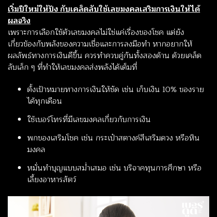
เริ่มปีใหม่ให้ปัง กับเคล็ดลับใช้เลขมงคลเสริมการเงินให้ได้
ผลจริง
เพราะการเลือกใช้ตัวเลขมงคลไม่ใช่แค่เรื่องของโชค แต่ยัง
เกี่ยวข้องกับพลังของความเชื่อและการลงมือทำ หากอยากให้
ผลลัพธ์ทางการเงินดีขึ้น ควรทำควบคู่กันทั้งสองด้าน ด้วยเคล็ด
ลับเล็ก ๆ ที่ทำให้เลขมงคลส่งพลังได้เต็มที่
ตั้งเป้าหมายทางการเงินให้ชัด เช่น เก็บเงิน 10% ของราย
ได้ทุกเดือน
ใช้เบอร์โทรที่มีเลขมงคลเกี่ยวกับการเงิน
พกของเสริมโชค เช่น กระเป๋าสตางค์สีเสริมดวง หรือหิน
มงคล
หมั่นทำบุญแบบสม่ำเสมอ เช่น บริจาคทุนการศึกษา หรือ
เลี้ยงอาหารสัตว์