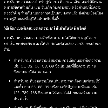
การเลือกเบอร์มงคลสำหรับคู่รัก ควรพิจารณาเลือกเบอร์ที่มีความ
หมายพิเศษร่วมกัน เช่น วันเกิด วันครบรอบ หรือตัวเลขที่มีความ
ทรงจำดี ๆ ร่วมกัน นอกจากจะเป็นเลขมงคลแล้ว ยังช่วยเชื่อมโยง
ความรู้สึกของทั้งคู่ให้แน่นแฟ้นยิ่งขึ้น
วิธีเลือกเบอร์เลขมงคลความรักให้เข้ากับไลฟ์สไตล์
การเลือกเบอร์มงคลความรักที่เหมาะสม ไม่ใช่แค่การดูตัวเลข
เท่านั้น แต่ต้องพิจารณาให้เข้ากับไลฟ์สไตล์และบุคลิกของตัวเอง
ด้วย
สำหรับคนที่ชอบความเรียบง่าย ควรเลือกเบอร์ที่จดจำง่าย
เช่น 01, 02, 06, 08, 09 ซึ่งเป็นเลขที่สื่อความหมาย
ชัดเจนและใช้งานสะดวก
สำหรับคนที่ชอบความโดดเด่น สามารถเลือกเบอร์สวยที่มี
เลขซ้ำ เช่น 66, 88, 99 หรือเบอร์ที่มีรูปแบบพิเศษ เช่น
123, 789, 168 ซึ่งจะช่วยให้จดจำได้ง่ายและสร้างความ
ประทับใจ
สำหรับคนที่เชื่อเรื่องฤกษ์ยาม ควรเลือกเบอร์ที่เข้ากับวัน