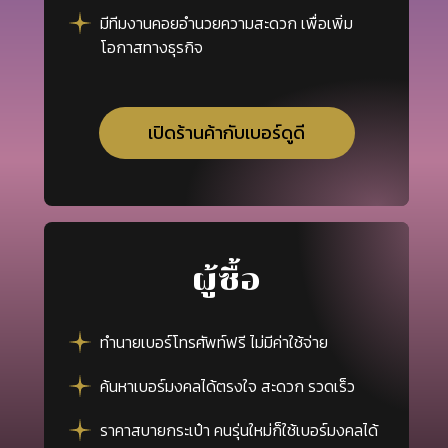
มีทีมงานคอยอำนวยความสะดวก เพื่อเพิ่ม
โอกาสทางธุรกิจ
เปิดร้านค้ากับเบอร์ดูดี
ผู้ซื้อ
ทำนายเบอร์โทรศัพท์ฟรี ไม่มีค่าใช้จ่าย
ค้นหาเบอร์มงคลได้ตรงใจ สะดวก รวดเร็ว
ราคาสบายกระเป๋า คนรุ่นใหม่ก็ใช้เบอร์มงคลได้