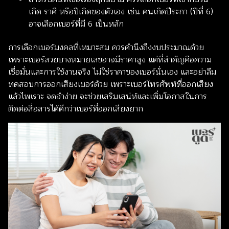
เกิด ราศี หรือปีเกิดของตัวเอง เช่น คนเกิดปีระกา (ปีที่ 6)
อาจเลือกเบอร์ที่มี 6 เป็นหลัก
การเลือกเบอร์มงคลที่เหมาะสม ควรคำนึงถึงงบประมาณด้วย
เพราะเบอร์สวยบางหมายเลขอาจมีราคาสูง แต่ที่สำคัญคือความ
เชื่อมั่นและการใช้งานจริง ไม่ใช่ราคาของเบอร์นั่นเอง และอย่าลืม
ทดสอบการออกเสียงเบอร์ด้วย เพราะเบอร์โทรศัพท์ที่ออกเสียง
แล้วไพเราะ จดจำง่าย จะช่วยเสริมเสน่ห์และเพิ่มโอกาสในการ
ติดต่อสื่อสารได้ดีกว่าเบอร์ที่ออกเสียงยาก