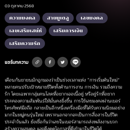
03 ตุลาคม 2568
ความมงคล
สายมูเตลู
เลขมงคล
เลขเสริมเสน่ห์
เสริมการเงิน
เสริมความรัก
แชร์บทความ
เดือนกันยายนมักถูกมองว่าเป็นช่วงเวลาแห่ง “การเริ่มต้นใหม่”
หลายคนปรับเป้าหมายชีวิตทั้งด้านการงาน การเงิน รวมถึงความ
รัก โดยเฉพาะกลุ่มคนโสดที่อยากเจอเนื้อคู่ หรือคู่รักที่อยาก
ประคองความสัมพันธ์ให้มั่นคงยิ่งขึ้น การใช้เลขมงคลผ่านเบอร์
โทรศัพท์มือถือ กลายเป็นอีกหนึ่งเครื่องมือที่ได้รับความนิยมอย่าง
มากในหมู่คนรุ่นใหม่ เพราะนอกจากจะเป็นการสื่อสารในชีวิต
ประจำวันแล้ว ยังเชื่อกันว่าเลขในเบอร์สามารถส่งพลังงานบวก
สร้างความสมดุล และดึงดูดโอกาสที่ดีเข้ามาในชีวิตได้