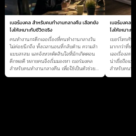
เบอร์มงคล สำหรับคนทำงานกลางคืน เลือกยัง
เบอร์มงคล ส
ไงให้เหมาะกับชีวิตจริง
ไงให้เหมาะกั
คนทำงานกะดึกเจอเรื่องที่คนทำงานกลางวัน
เบอร์โทรศัพท
ไม่ค่อยนึกถึง ทั้งเวลานอนที่กลับด้าน ความล้า
มากกว่าที่ห
แบบสะสม และจังหวะตัดสินใจที่มักเกิดตอน
เจอเรื่องละ
ดึกพอดี หลายคนจึงเริ่มมองหา เบอร์มงคล
น่าเชื่อถือแ
สำหรับคนทำงานกลางคืน เพื่อใช้เป็นตัวช่วย
สำหรับคนทำงา
ทา...