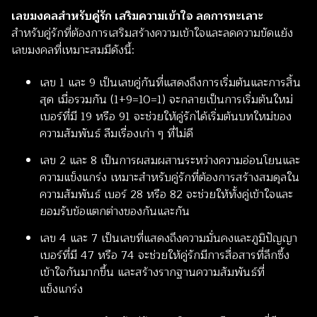
เลขมงคลสำหรับคู่รัก เสริมความเข้าใจ ลดการทะเลาะ
สำหรับคู่รักที่ต้องการเสริมสร้างความเข้าใจและลดความขัดแย้ง
เลขมงคลที่เหมาะสมมีดังนี้:
เลข 1 และ 9 เป็นเลขคู่กันที่แสดงถึงการเริ่มต้นและการสิ้น
สุด เมื่อรวมกัน (1+9=10=1) จะกลายเป็นการเริ่มต้นใหม่
เบอร์ที่มี 19 หรือ 91 จะช่วยให้คู่รักได้เริ่มต้นบทใหม่ของ
ความสัมพันธ์ ลืมเรื่องเก่า ๆ ที่ไม่ดี
เลข 2 และ 8 เป็นการผสมผสานระหว่างความอ่อนโยนและ
ความแข็งแกร่ง เหมาะสำหรับคู่รักที่ต้องการสร้างสมดุลใน
ความสัมพันธ์ เบอร์ 28 หรือ 82 จะช่วยให้ทั้งคู่เข้าใจและ
ยอมรับข้อแตกต่างของกันและกัน
เลข 4 และ 7 เป็นเลขที่แสดงถึงความมั่นคงและภูมิปัญญา
เบอร์ที่มี 47 หรือ 74 จะช่วยให้คู่รักมีการสื่อสารที่ลึกซึ้ง
เข้าใจกันมากขึ้น และสร้างรากฐานความสัมพันธ์ที่
แข็งแกร่ง