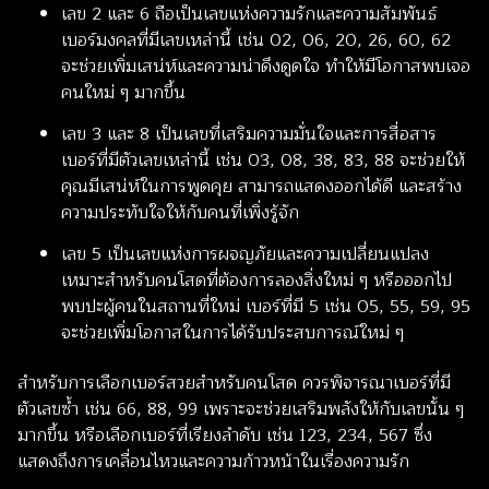
เลข 2 และ 6 ถือเป็นเลขแห่งความรักและความสัมพันธ์
เบอร์มงคลที่มีเลขเหล่านี้ เช่น 02, 06, 20, 26, 60, 62
จะช่วยเพิ่มเสน่ห์และความน่าดึงดูดใจ ทำให้มีโอกาสพบเจอ
คนใหม่ ๆ มากขึ้น
เลข 3 และ 8 เป็นเลขที่เสริมความมั่นใจและการสื่อสาร
เบอร์ที่มีตัวเลขเหล่านี้ เช่น 03, 08, 38, 83, 88 จะช่วยให้
คุณมีเสน่ห์ในการพูดคุย สามารถแสดงออกได้ดี และสร้าง
ความประทับใจให้กับคนที่เพิ่งรู้จัก
เลข 5 เป็นเลขแห่งการผจญภัยและความเปลี่ยนแปลง
เหมาะสำหรับคนโสดที่ต้องการลองสิ่งใหม่ ๆ หรือออกไป
พบปะผู้คนในสถานที่ใหม่ เบอร์ที่มี 5 เช่น 05, 55, 59, 95
จะช่วยเพิ่มโอกาสในการได้รับประสบการณ์ใหม่ ๆ
สำหรับการเลือกเบอร์สวยสำหรับคนโสด ควรพิจารณาเบอร์ที่มี
ตัวเลขซ้ำ เช่น 66, 88, 99 เพราะจะช่วยเสริมพลังให้กับเลขนั้น ๆ
มากขึ้น หรือเลือกเบอร์ที่เรียงลำดับ เช่น 123, 234, 567 ซึ่ง
แสดงถึงการเคลื่อนไหวและความก้าวหน้าในเรื่องความรัก