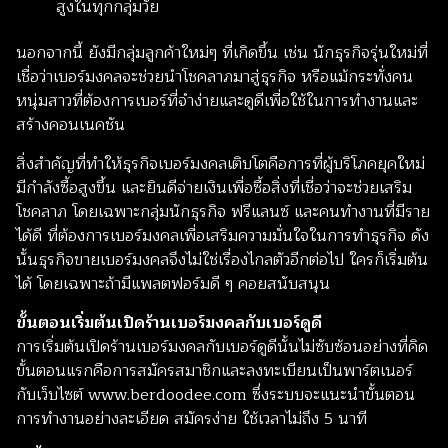
สูงในทุกกลุ่มวัย
นอกจากนี้ ยังมีกลุ่มลูกค้าใหม่ๆ ที่เกิดขึ้น เช่น นักธุรกิจรุ่นใหม่ที่
เชื่อว่าเบอร์มงคลจะช่วยนำโชคลาภมาสู่ธุรกิจ หรือแม้กระทั่งคน
หนุ่มสาวที่ต้องการเบอร์ที่จำง่ายและดูดีเพื่อใช้ในการทำงานและ
สร้างคอนเนคชัน
สิ่งสำคัญที่ทำให้ธุรกิจเบอร์มงคลเติบโตคือการที่ผู้บริโภคยุคใหม่
มีกำลังซื้อสูงขึ้น และยินดีจ่ายเงินเพื่อซื้อสิ่งที่เชื่อว่าจะช่วยเสริม
โชคลาภ โดยเฉพาะกลุ่มนักธุรกิจ ฟรีแลนซ์ และคนทำงานที่มีราย
ได้ดี ที่ต้องการเบอร์มงคลเพื่อเสริมความมั่นใจในการทำธุรกิจ ดัง
นั้นธุรกิจขายเบอร์มงคลจึงไม่ใช่เรื่องไกลตัวอีกต่อไป ใครก็เริ่มต้น
ได้ โดยเฉพาะถ้ามีแพลตฟอร์มดี ๆ คอยสนับสนุน
ขั้นตอนเริ่มต้นเปิดร้านเบอร์มงคลกับเบอร์ดูดี
การเริ่มต้นเปิดร้านเบอร์มงคลกับเบอร์ดูดีนั้นไม่ซับซ้อนอย่างที่คิด
ขั้นตอนแรกคือการสมัครสมาชิกและลงทะเบียนเป็นพาร์ตเนอร์
กับเว็บไซต์ www.berdoodee.com ซึ่งระบบจะแนะนำขั้นตอน
การทำงานอย่างละเอียด สมัครง่าย ใช้เวลาไม่ถึง 5 นาที