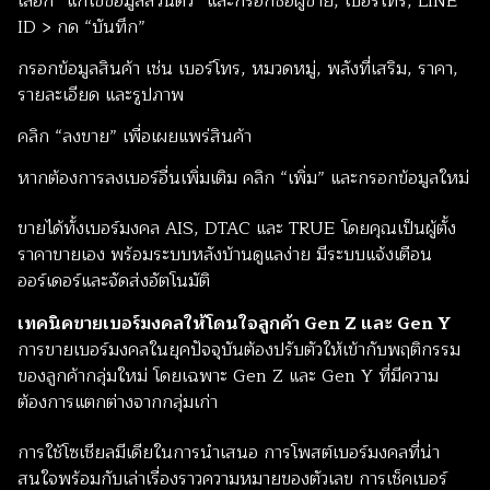
เลือก “แก้ไขข้อมูลส่วนตัว” และกรอกชื่อผู้ขาย, เบอร์โทร, LINE
ID > กด “บันทึก”
กรอกข้อมูลสินค้า เช่น เบอร์โทร, หมวดหมู่, พลังที่เสริม, ราคา,
รายละเอียด และรูปภาพ
คลิก “ลงขาย” เพื่อเผยแพร่สินค้า
หากต้องการลงเบอร์อื่นเพิ่มเติม คลิก “เพิ่ม” และกรอกข้อมูลใหม่
ขายได้ทั้งเบอร์มงคล AIS, DTAC และ TRUE โดยคุณเป็นผู้ตั้ง
ราคาขายเอง พร้อมระบบหลังบ้านดูแลง่าย มีระบบแจ้งเตือน
ออร์เดอร์และจัดส่งอัตโนมัติ
เทคนิคขายเบอร์มงคลให้โดนใจลูกค้า Gen Z และ Gen Y
การขายเบอร์มงคลในยุคปัจจุบันต้องปรับตัวให้เข้ากับพฤติกรรม
ของลูกค้ากลุ่มใหม่ โดยเฉพาะ Gen Z และ Gen Y ที่มีความ
ต้องการแตกต่างจากกลุ่มเก่า
การใช้โซเชียลมีเดียในการนำเสนอ การโพสต์เบอร์มงคลที่น่า
สนใจพร้อมกับเล่าเรื่องราวความหมายของตัวเลข การเช็คเบอร์