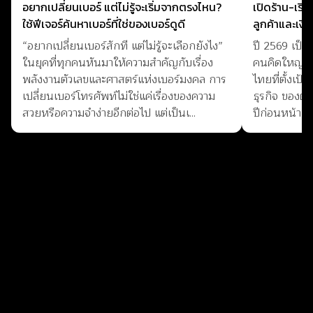
อยากเปลี่ยนเบอร์ แต่ไม่รู้จะเริ่มจากตรงไหน?
เปิดร้าน-เริ่
ใช้ฟีเจอร์ค้นหาเบอร์ที่ใช่ของเบอร์ดูดี
ลูกค้าและเงิน
“อยากเปลี่ยนเบอร์สักที แต่ไม่รู้จะเลือกยังไง”
ปี 2569 เป็นป
ในยุคที่ทุกคนหันมาให้ความสำคัญกับเรื่อง
คนคิดใหญ่! 
พลังงานตัวเลขและศาสตร์แห่งเบอร์มงคล การ
ไทยที่ตั้งเป้
เปลี่ยนเบอร์โทรศัพท์ไม่ใช่แค่เรื่องของความ
ธุรกิจ ของตัว
สวยหรือความจำง่ายอีกต่อไป แต่เป็นเ...
ปีก่อนหน้า โ