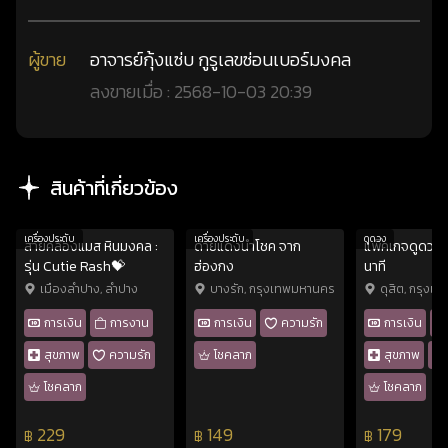
ผู้ขาย
อาจารย์กุ้งแซ่บ กูรูเลขซ่อนเบอร์มงคล
ลงขายเมื่อ : 2568-10-03 20:39
สินค้าที่เกี่ยวข้อง
เครื่องประดับ
เครื่องประดับ
ดูดวง
สายคล้องแมส หินมงคล :
ด้ายแดงนำโชค จาก
แพ็คเกจดูดวง
รุ่น Cutie Rash💝
ฮ่องกง
นาที
เมืองลำปาง, ลำปาง
บางรัก, กรุงเทพมหานคร
ดุสิต, กรุง
การเงิน
การงาน
การเงิน
ความรัก
การเงิน
สุขภาพ
ความรัก
โชคลาภ
สุขภาพ
โชคลาภ
โชคลาภ
229
149
179
฿
฿
฿