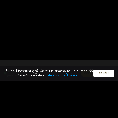
064-692-8963
แชทไลน์
เว็บไซต์นี้มีการใช้งานคุกกี้ เพื่อเพิ่มประสิทธิภาพและประสบการณ์ที่ดี
ดวงดูดี
×
คลิกดูดวงฟรี
ยอมรับ
รู้ก่อน พร้อมกว่า ทุกจังหวะชีวิต
ในการใช้งานเว็บไซต์
นโยบายความเป็นส่วนตัว