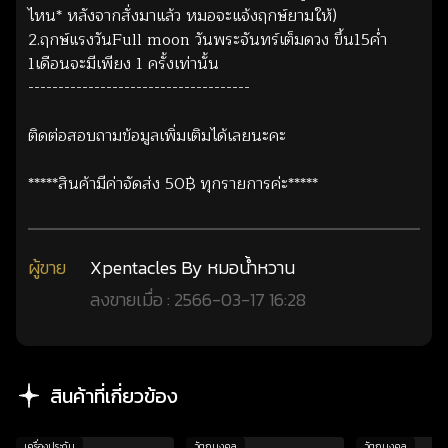
ไหน* หลังจากสั่งมาแล้ว หมอจะแจ้งฤกษ์ยามให้)
2.ฤกษ์แรงวันFull moon วันพระจันทร์เต็มดวง ขึ้น15ค่ำ
1เดือนจะมีเพียง 1 ครั้งเท่านั้น
-------------------------------------
ติดต่อสอบถามข้อมูลเพิ่มเติมได้เลยนะคะ
*****สินค้ามีค่าจัดส่ง 50฿ ทุกรายการค่ะ*****
ผู้ขาย
Xpentacles By หมอน้ำหวาน
ลงขายเมื่อ : 2566-03-17 16:28
สินค้าที่เกี่ยวข้อง
เครื่องประดับ
วัตถุมงคล
วัตถุมงคล