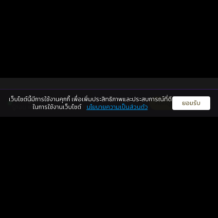
065-426-4945
แชทไลน์
เว็บไซต์นี้มีการใช้งานคุกกี้ เพื่อเพิ่มประสิทธิภาพและประสบการณ์ที่ดี
ดวงดูดี
×
คลิกดูดวงฟรี
ยอมรับ
รู้ก่อน พร้อมกว่า ทุกจังหวะชีวิต
ในการใช้งานเว็บไซต์
นโยบายความเป็นส่วนตัว
แพ็กเกจ