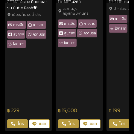
สายคล้องแมส หินมงคล :
0814664263
บ่วงนาคบาศ
รุ่น Cutie Rash💝
สะพานสูง,
ปากช่อง, นค
กรุงเทพมหานคร
เมืองลำปาง, ลำปาง
การเงิน
การเงิน
การงาน
การเงิน
การงาน
โชคลาภ
สุขภาพ
ความรัก
สุขภาพ
ความรัก
โชคลาภ
โชคลาภ
229
15,000
199
฿
฿
฿
โทร
แชท
โทร
แชท
โทร