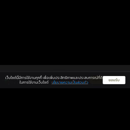
065-426-4945
แชทไลน์
เว็บไซต์นี้มีการใช้งานคุกกี้ เพื่อเพิ่มประสิทธิภาพและประสบการณ์ที่ดี
ดวงดูดี
×
คลิกดูดวงฟรี
ยอมรับ
รู้ก่อน พร้อมกว่า ทุกจังหวะชีวิต
ในการใช้งานเว็บไซต์
นโยบายความเป็นส่วนตัว