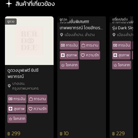
สินค้าที่เกี่ยวข้อง
ดูดวง
เครื่องประดับ
โปรโมชั่นพิเศษ!!!!!
สายคล้องแมส ห
ดูดวง
เทพพยากรณ์ โดยอักขระ
รุ่น Dark Sky
รูนส์
เมืองลำปาง, ลำปาง
เมืองลำปาง,
การเงิน
การงาน
การเงิน
สุขภาพ
ความรัก
สุขภาพ
โชคลาภ
โชคลาภ
ดูดวงบุฟเฟต์ ยิปซี
พยากรณ์
บางเขน,
กรุงเทพมหานคร
การเงิน
การงาน
สุขภาพ
ความรัก
โชคลาภ
299
10
229
฿
฿
฿