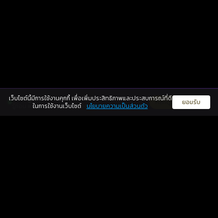
เว็บไซต์นี้มีการใช้งานคุกกี้ เพื่อเพิ่มประสิทธิภาพและประสบการณ์ที่ดี
ดวงดูดี
×
คลิกดูดวงฟรี
ยอมรับ
รู้ก่อน พร้อมกว่า ทุกจังหวะชีวิต
ในการใช้งานเว็บไซต์
นโยบายความเป็นส่วนตัว
แพ็กเกจ