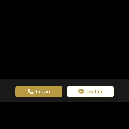
โทรเลย
แชทไลน์
เว็บไซต์นี้มีการใช้งานคุกกี้ เพื่อเพิ่มประสิทธิภาพและประสบการณ์ที่ดี
ดวงดูดี
×
คลิกดูดวงฟรี
ยอมรับ
รู้ก่อน พร้อมกว่า ทุกจังหวะชีวิต
ในการใช้งานเว็บไซต์
นโยบายความเป็นส่วนตัว