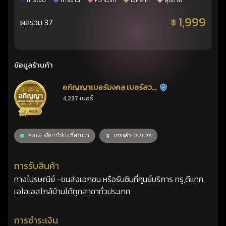
การเงิน
การงาน
ความรัก
โชคลาภ
สุขภาพ
1,999
ผลรวม 37
฿
ข้อมูลร้านค้า
อภิญญาเบอร์มงคล เบอร์สวย
ร้านยืนยันแล้ว
4,237 เบอร์
เลขศาสตร์
Active เมื่อ 9 ชั่วโมง ที่ผ่านมา
ขายแล้ว : 652 เบอร์
การรับสินค้า
ทางไปรษณีย์ -ขนส่งเอกชน หรือรับซิมที่ศูนย์บริการ ทรู,ดีแทค,
เอไอเอสไกล้บ้านได้ทุกสาขาทั่วประเทศ
การชำระเงิน