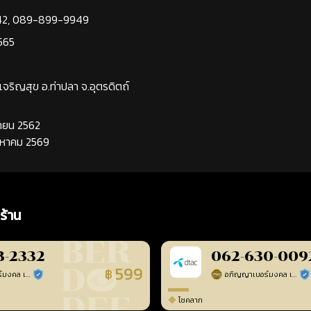
42
,
089-899-9949
565
นเจริญสุข อ.ท่าปลา จ.อุตรดิตถ์
นยายน 2562
ิงหาคม 2569
ร้าน
3-2332
062-630-009
599
฿
อภิญญาเบอร์มงคล เบอร์สวยเลขศาสตร์
อภิญญาเบอร์มงคล เบอร์สวยเลขศาสตร์
ร้านยืนยันแล้ว
ร้า
โชคลาภ