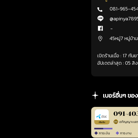
081-965-45
@apinya789
-
45หมู่7 หมู่บ้า
เปิดร้านเมื่อ : 17 กั
อัปเดตล่าสุด : 05 ส
เบอร์อื่นๆ ของ
091-40
เติมเงิน
การเงิน
การงาน