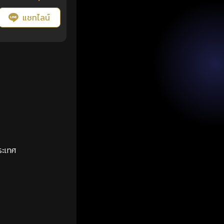
แชทไลน์
ระเทศ