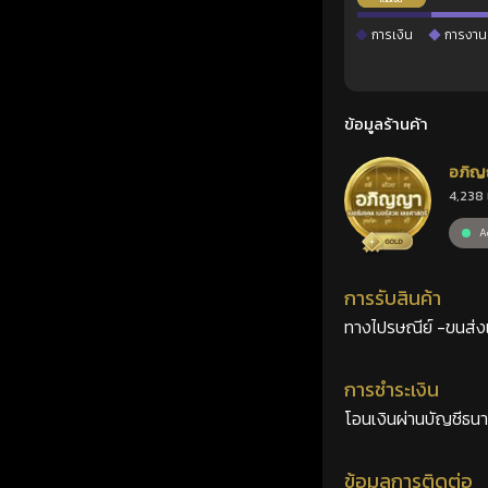
การเงิน
การงาน
ข้อมูลร้านค้า
อภิญ
4,238 
เลขศ
Ac
การรับสินค้า
ทางไปรษณีย์ -ขนส่งเอ
การชำระเงิน
โอนเงินผ่านบัญชีธน
ข้อมูลการติดต่อ