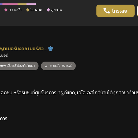
ความรัก
โชคลาภ
สุขภาพ
โทรเลย
ญาเบอร์มงคล เบอร์สวย
ร้านยืนยันแล้ว
เบอร์
าสตร์
tive เมื่อ 8 ชั่วโมง ที่ผ่านมา
ขายแล้ว : 651 เบอร์
กชน หรือรับซิมที่ศูนย์บริการ ทรู,ดีแทค, เอไอเอสไกล้บ้านได้ทุกสาขาทั่วป
าคาร