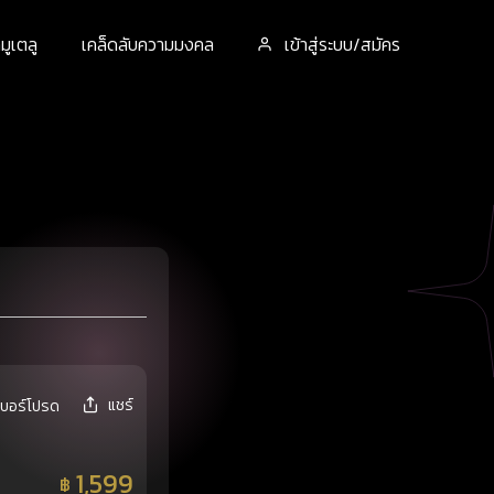
ูเตลู
เคล็ดลับความมงคล
เข้าสู่ระบบ/สมัคร
แชร์
เบอร์โปรด
1,599
฿