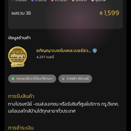
การเงิน
การงาน
ความรัก
โชคลาภ
สุขภาพ
1,599
ผลรวม 38
฿
ข้อมูลร้านค้า
อภิญญาเบอร์มงคล เบอร์สวย
ร้านยืนยันแล้ว
4,237 เบอร์
เลขศาสตร์
Active เมื่อ 12 ชั่วโมง ที่ผ่านมา
ขายแล้ว : 652 เบอร์
การรับสินค้า
ทางไปรษณีย์ -ขนส่งเอกชน หรือรับซิมที่ศูนย์บริการ ทรู,ดีแทค,
เอไอเอสไกล้บ้านได้ทุกสาขาทั่วประเทศ
การชำระเงิน