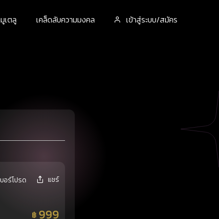
ูเตลู
เคล็ดลับความมงคล
เข้าสู่ระบบ/สมัคร
แชร์
เบอร์โปรด
999
฿