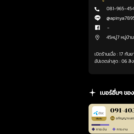
081-965-45
@apinya789
-
45หมู่7 หมู่บ้า
เปิดร้านเมื่อ : 17 กั
อัปเดตล่าสุด : 06 ส
เบอร์อื่นๆ ของ
091-40
เติมเงิน
การเงิน
การงาน