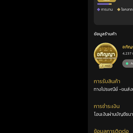
การงาน
โชคลาภ
ข้อมูลร้านค้า
อภิญ
4,237 
เลขศ
Ac
การรับสินค้า
ทางไปรษณีย์ -ขนส่งเอ
การชำระเงิน
โอนเงินผ่านบัญชีธน
ข้อมูลการติดต่อ