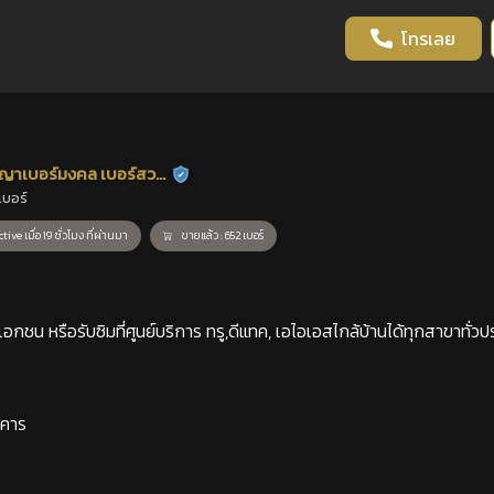
โทรเลย
ญาเบอร์มงคล เบอร์สวย
ร้านยืนยันแล้ว
เบอร์
าสตร์
tive เมื่อ 19 ชั่วโมง ที่ผ่านมา
ขายแล้ว : 652 เบอร์
กชน หรือรับซิมที่ศูนย์บริการ ทรู,ดีแทค, เอไอเอสไกล้บ้านได้ทุกสาขาทั่วป
าคาร