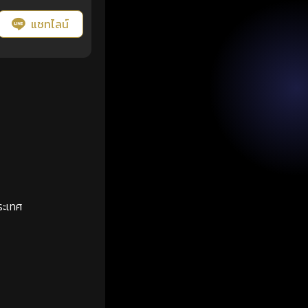
แชทไลน์
ระเทศ