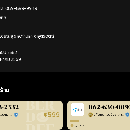
42
,
089-899-9949
565
นเจริญสุข อ.ท่าปลา จ.อุตรดิตถ์
นยายน 2562
ิงหาคม 2569
ร้าน
3-2332
062-630-009
599
฿
อภิญญาเบอร์มงคล เบอร์สวยเลขศาสตร์
อภิญญาเบอร์มงคล เบอร์สวยเลขศาสตร์
ร้านยืนยันแล้ว
ร้า
โชคลาภ