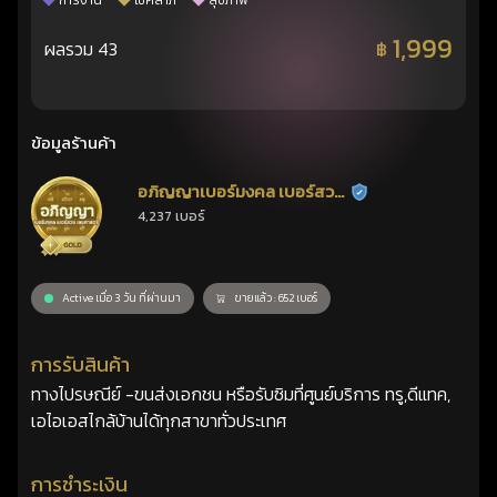
การงาน
โชคลาภ
สุขภาพ
1,999
ผลรวม 43
฿
ข้อมูลร้านค้า
อภิญญาเบอร์มงคล เบอร์สวย
ร้านยืนยันแล้ว
4,237 เบอร์
เลขศาสตร์
Active เมื่อ 3 วัน ที่ผ่านมา
ขายแล้ว : 652 เบอร์
การรับสินค้า
ทางไปรษณีย์ -ขนส่งเอกชน หรือรับซิมที่ศูนย์บริการ ทรู,ดีแทค,
เอไอเอสไกล้บ้านได้ทุกสาขาทั่วประเทศ
การชำระเงิน