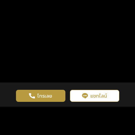
โทรเลย
แชทไลน์
เว็บไซต์นี้มีการใช้งานคุกกี้ เพื่อเพิ่มประสิทธิภาพและประสบการณ์ที่ดี
ดวงดูดี
×
คลิกดูดวงฟรี
ยอมรับ
รู้ก่อน พร้อมกว่า ทุกจังหวะชีวิต
ในการใช้งานเว็บไซต์
นโยบายความเป็นส่วนตัว