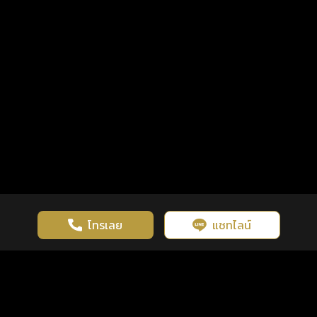
โทรเลย
แชทไลน์
เว็บไซต์นี้มีการใช้งานคุกกี้ เพื่อเพิ่มประสิทธิภาพและประสบการณ์ที่ดี
ดวงดูดี
×
คลิกดูดวงฟรี
ยอมรับ
รู้ก่อน พร้อมกว่า ทุกจังหวะชีวิต
ในการใช้งานเว็บไซต์
นโยบายความเป็นส่วนตัว