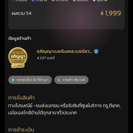
การเงิน
การงาน
ความรัก
โชคลาภ
สุขภาพ
1,999
ผลรวม 54
฿
ข้อมูลร้านค้า
อภิญญาเบอร์มงคล เบอร์สวย
ร้านยืนยันแล้ว
4,237 เบอร์
เลขศาสตร์
Active เมื่อ 3 วัน ที่ผ่านมา
ขายแล้ว : 652 เบอร์
การรับสินค้า
ทางไปรษณีย์ -ขนส่งเอกชน หรือรับซิมที่ศูนย์บริการ ทรู,ดีแทค,
เอไอเอสไกล้บ้านได้ทุกสาขาทั่วประเทศ
การชำระเงิน