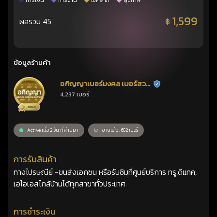
การเงิน
การงาน
โชคลาภ
สุขภาพ
1,599
ผลรวม 45
฿
ข้อมูลร้านค้า
อภิญญาเบอร์มงคล เบอร์สวย
ร้านยืนยันแล้ว
4,237 เบอร์
เลขศาสตร์
Active เมื่อ 2 วัน ที่ผ่านมา
ขายแล้ว : 652 เบอร์
การรับสินค้า
ทางไปรษณีย์ -ขนส่งเอกชน หรือรับซิมที่ศูนย์บริการ ทรู,ดีแทค,
เอไอเอสไกล้บ้านได้ทุกสาขาทั่วประเทศ
การชำระเงิน