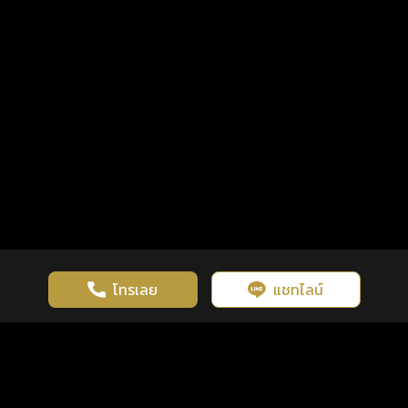
โทรเลย
แชทไลน์
เว็บไซต์นี้มีการใช้งานคุกกี้ เพื่อเพิ่มประสิทธิภาพและประสบการณ์ที่ดี
ดวงดูดี
×
คลิกดูดวงฟรี
ยอมรับ
รู้ก่อน พร้อมกว่า ทุกจังหวะชีวิต
ในการใช้งานเว็บไซต์
นโยบายความเป็นส่วนตัว