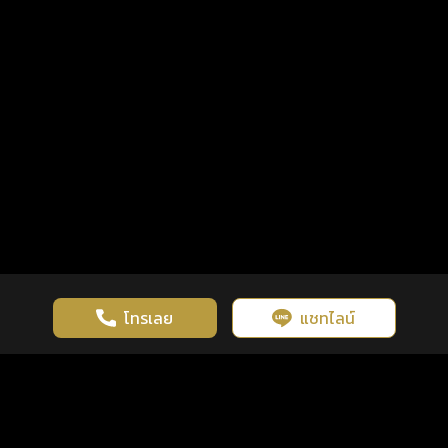
โทรเลย
แชทไลน์
เว็บไซต์นี้มีการใช้งานคุกกี้ เพื่อเพิ่มประสิทธิภาพและประสบการณ์ที่ดี
ดวงดูดี
×
คลิกดูดวงฟรี
ยอมรับ
รู้ก่อน พร้อมกว่า ทุกจังหวะชีวิต
ในการใช้งานเว็บไซต์
นโยบายความเป็นส่วนตัว