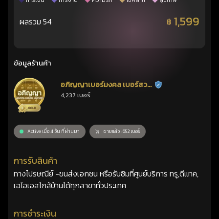
การเงิน
การงาน
ความรัก
โชคลาภ
สุขภาพ
1,599
ผลรวม 54
฿
ข้อมูลร้านค้า
อภิญญาเบอร์มงคล เบอร์สวย
ร้านยืนยันแล้ว
4,237 เบอร์
เลขศาสตร์
Active เมื่อ 4 วัน ที่ผ่านมา
ขายแล้ว : 652 เบอร์
การรับสินค้า
ทางไปรษณีย์ -ขนส่งเอกชน หรือรับซิมที่ศูนย์บริการ ทรู,ดีแทค,
เอไอเอสไกล้บ้านได้ทุกสาขาทั่วประเทศ
การชำระเงิน