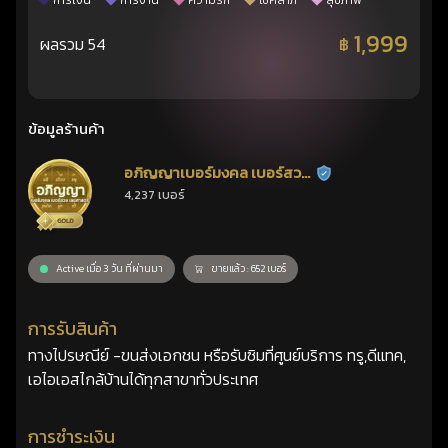
การเงิน
การงาน
ความรัก
โชคลาภ
สุขภาพ
1,999
ผลรวม 54
฿
ข้อมูลร้านค้า
อภิญญาเบอร์มงคล เบอร์สวย
ร้านยืนยันแล้ว
4,237 เบอร์
เลขศาสตร์
Active เมื่อ 3 วัน ที่ผ่านมา
ขายแล้ว : 652 เบอร์
การรับสินค้า
ทางไปรษณีย์ -ขนส่งเอกชน หรือรับซิมที่ศูนย์บริการ ทรู,ดีแทค,
เอไอเอสไกล้บ้านได้ทุกสาขาทั่วประเทศ
การชำระเงิน