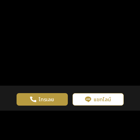
โทรเลย
แชทไลน์
เว็บไซต์นี้มีการใช้งานคุกกี้ เพื่อเพิ่มประสิทธิภาพและประสบการณ์ที่ดี
ดวงดูดี
×
คลิกดูดวงฟรี
ยอมรับ
รู้ก่อน พร้อมกว่า ทุกจังหวะชีวิต
ในการใช้งานเว็บไซต์
นโยบายความเป็นส่วนตัว