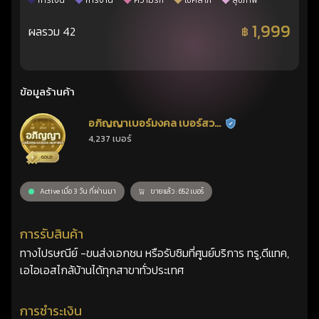
การเงิน
การงาน
ความรัก
โชคลาภ
สุขภาพ
1,999
ผลรวม 42
฿
ข้อมูลร้านค้า
อภิญญาเบอร์มงคล เบอร์สวย
ร้านยืนยันแล้ว
4,237 เบอร์
เลขศาสตร์
Active เมื่อ 3 วัน ที่ผ่านมา
ขายแล้ว : 652 เบอร์
การรับสินค้า
ทางไปรษณีย์ -ขนส่งเอกชน หรือรับซิมที่ศูนย์บริการ ทรู,ดีแทค,
เอไอเอสไกล้บ้านได้ทุกสาขาทั่วประเทศ
การชำระเงิน