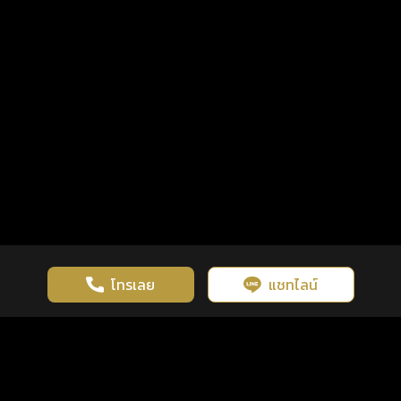
โทรเลย
แชทไลน์
เว็บไซต์นี้มีการใช้งานคุกกี้ เพื่อเพิ่มประสิทธิภาพและประสบการณ์ที่ดี
ดวงดูดี
×
คลิกดูดวงฟรี
ยอมรับ
รู้ก่อน พร้อมกว่า ทุกจังหวะชีวิต
ในการใช้งานเว็บไซต์
นโยบายความเป็นส่วนตัว