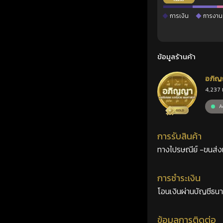
การเงิน
การงาน
ข้อมูลร้านค้า
อภิญ
4,237 
เลขศ
Ac
การรับสินค้า
ทางไปรษณีย์ -ขนส่งเอ
การชำระเงิน
โอนเงินผ่านบัญชีธน
ข้อมูลการติดต่อ