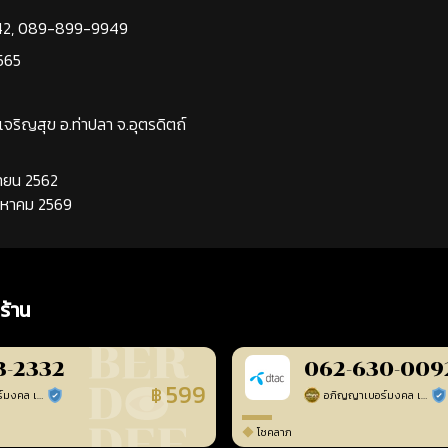
42
,
089-899-9949
565
นเจริญสุข อ.ท่าปลา จ.อุตรดิตถ์
นยายน 2562
ิงหาคม 2569
ร้าน
3-2332
062-630-009
599
฿
อภิญญาเบอร์มงคล เบอร์สวยเลขศาสตร์
อภิญญาเบอร์มงคล เบอร์สวยเลขศาสตร์
ร้านยืนยันแล้ว
ร้า
โชคลาภ