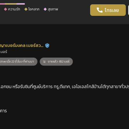
ความรัก
โชคลาภ
สุขภาพ
โทรเลย
ญาเบอร์มงคล เบอร์สวย
ร้านยืนยันแล้ว
เบอร์
าสตร์
tive เมื่อ 22 ชั่วโมง ที่ผ่านมา
ขายแล้ว : 652 เบอร์
กชน หรือรับซิมที่ศูนย์บริการ ทรู,ดีแทค, เอไอเอสไกล้บ้านได้ทุกสาขาทั่วป
าคาร