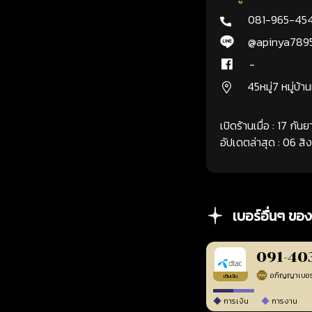
081-965-45
@apinya789
-
45หมู่7 หมู่บ้า
เปิดร้านเมื่อ : 17 กั
อัปเดตล่าสุด : 06 ส
เบอร์อื่นๆ ของ
091-40
เติมเงิน
การเงิน
การงาน