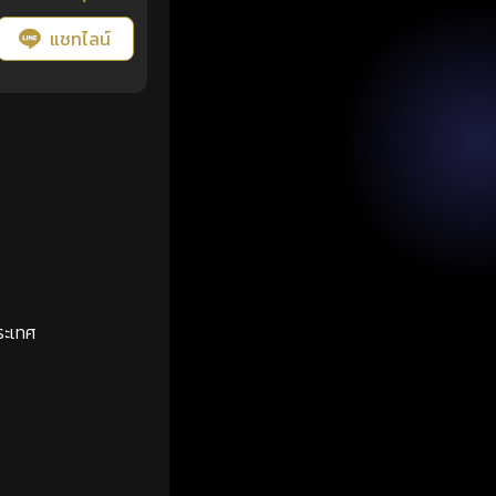
แชทไลน์
ระเทศ