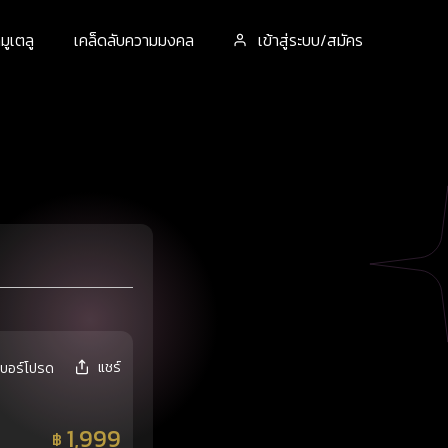
ูเตลู
เคล็ดลับความมงคล
เข้าสู่ระบบ/สมัคร
แชร์
เบอร์โปรด
1,999
฿