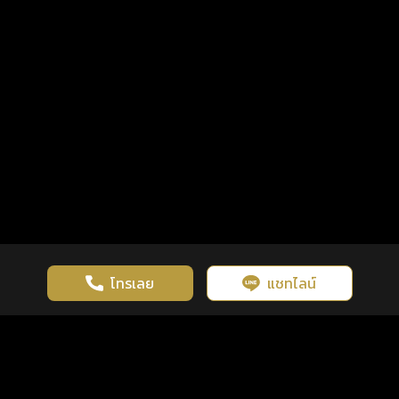
โทรเลย
แชทไลน์
เว็บไซต์นี้มีการใช้งานคุกกี้ เพื่อเพิ่มประสิทธิภาพและประสบการณ์ที่ดี
ดวงดูดี
×
คลิกดูดวงฟรี
ยอมรับ
รู้ก่อน พร้อมกว่า ทุกจังหวะชีวิต
ในการใช้งานเว็บไซต์
นโยบายความเป็นส่วนตัว