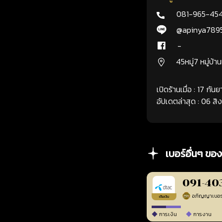
081-965-45
@apinya789
-
45หมู่7 หมู่บ้า
เปิดร้านเมื่อ : 17 กั
อัปเดตล่าสุด : 06 ส
เบอร์อื่นๆ ของ
091-40
เติมเงิน
การเงิน
การงาน