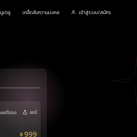
ูเตลู
เคล็ดลับความมงคล
เข้าสู่ระบบ/สมัคร
แชร์
เบอร์โปรด
999
฿