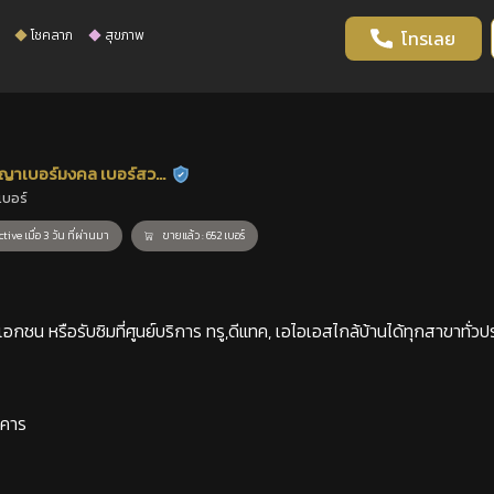
โชคลาภ
สุขภาพ
โทรเลย
ญาเบอร์มงคล เบอร์สวย
ร้านยืนยันแล้ว
เบอร์
าสตร์
tive เมื่อ 3 วัน ที่ผ่านมา
ขายแล้ว : 652 เบอร์
กชน หรือรับซิมที่ศูนย์บริการ ทรู,ดีแทค, เอไอเอสไกล้บ้านได้ทุกสาขาทั่วป
าคาร