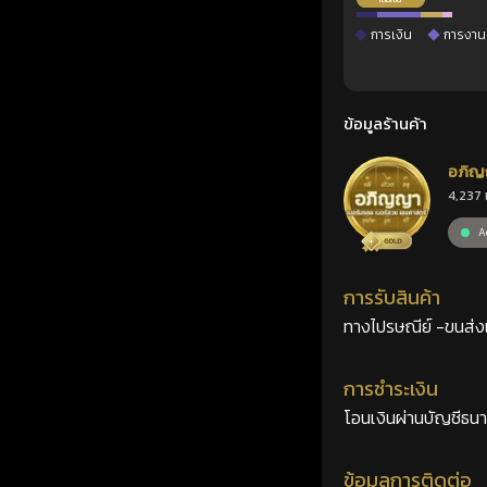
การเงิน
การงาน
ข้อมูลร้านค้า
อภิญ
4,237 
เลขศ
Ac
การรับสินค้า
ทางไปรษณีย์ -ขนส่งเอ
การชำระเงิน
โอนเงินผ่านบัญชีธน
ข้อมูลการติดต่อ