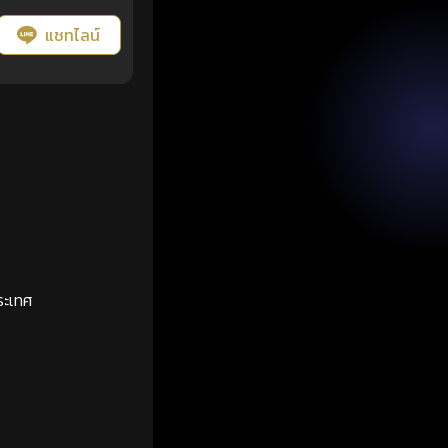
แชทไลน์
ระเทศ