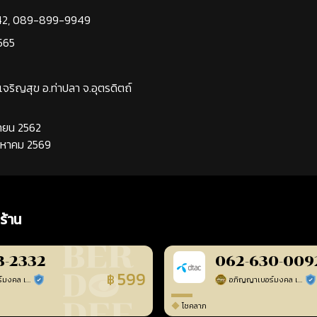
42
,
089-899-9949
565
นเจริญสุข อ.ท่าปลา จ.อุตรดิตถ์
นยายน 2562
ิงหาคม 2569
ร้าน
3-2332
062-630-009
599
฿
อภิญญาเบอร์มงคล เบอร์สวยเลขศาสตร์
อภิญญาเบอร์มงคล เบอร์สวยเลขศาสตร์
ร้านยืนยันแล้ว
ร้า
โชคลาภ