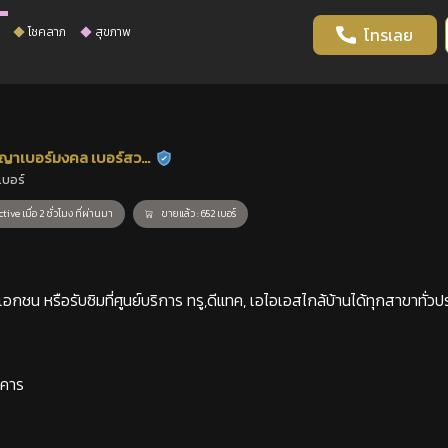
โชคลาภ
สุขภาพ
โทรเลย
ญาเบอร์มงคล เบอร์สวย
ร้านยืนยันแล้ว
เบอร์
าสตร์
tive เมื่อ 2 ชั่วโมง ที่ผ่านมา
ขายแล้ว : 652 เบอร์
กชน หรือรับซิมที่ศูนย์บริการ ทรู,ดีแทค, เอไอเอสไกล้บ้านได้ทุกสาขาทั่วป
าคาร