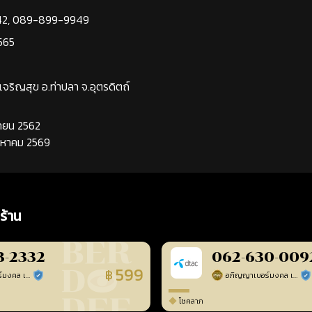
42
,
089-899-9949
565
นเจริญสุข อ.ท่าปลา จ.อุตรดิตถ์
นยายน 2562
ิงหาคม 2569
ร้าน
3-2332
062-630-009
599
฿
อภิญญาเบอร์มงคล เบอร์สวยเลขศาสตร์
อภิญญาเบอร์มงคล เบอร์สวยเลขศาสตร์
ร้านยืนยันแล้ว
ร้า
โชคลาภ