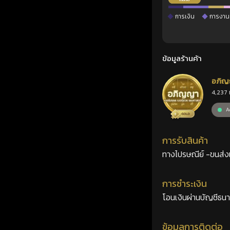
การเงิน
การงาน
ข้อมูลร้านค้า
อภิญ
4,237 
เลขศ
Ac
การรับสินค้า
ทางไปรษณีย์ -ขนส่งเอ
การชำระเงิน
โอนเงินผ่านบัญชีธน
ข้อมูลการติดต่อ