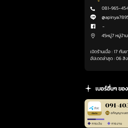
081-965-45
@apinya789
-
45หมู่7 หมู่บ้า
เปิดร้านเมื่อ : 17 กั
อัปเดตล่าสุด : 06 ส
เบอร์อื่นๆ ของ
091-40
เติมเงิน
การเงิน
การงาน