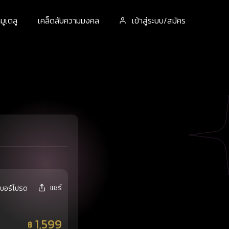
ูเตลู
เคล็ดลับความมงคล
เข้าสู่ระบบ/สมัคร
แชร์
เบอร์โปรด
1,599
฿