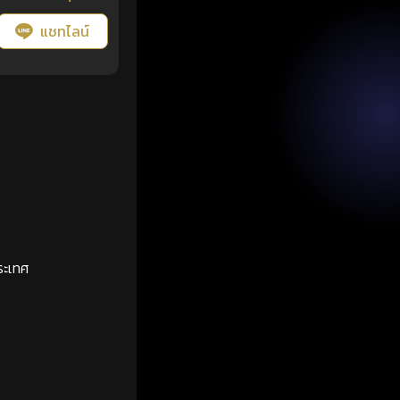
แชทไลน์
ระเทศ