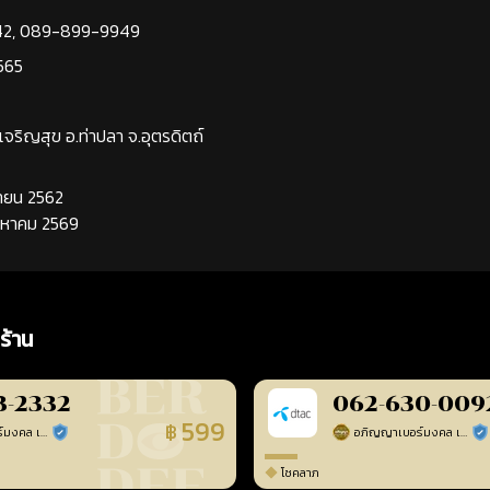
42
,
089-899-9949
565
นเจริญสุข อ.ท่าปลา จ.อุตรดิตถ์
นยายน 2562
ิงหาคม 2569
ร้าน
3-2332
062-630-009
599
฿
อภิญญาเบอร์มงคล เบอร์สวยเลขศาสตร์
อภิญญาเบอร์มงคล เบอร์สวยเลขศาสตร์
ร้านยืนยันแล้ว
ร้า
โชคลาภ