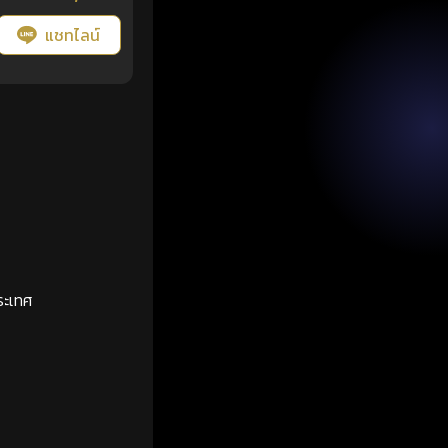
แชทไลน์
ระเทศ