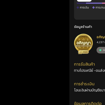
การเงิน
การงาน
ข้อมูลร้านค้า
อภิญ
4,237 
เลขศ
Ac
การรับสินค้า
ทางไปรษณีย์ -ขนส่งเอ
การชำระเงิน
โอนเงินผ่านบัญชีธน
ข้อมูลการติดต่อ