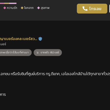
ความรัก
โชคลาภ
สุขภาพ
โทรเลย
ญาเบอร์มงคล เบอร์สวย
ร้านยืนยันแล้ว
เบอร์
าสตร์
tive เมื่อ 13 ชั่วโมง ที่ผ่านมา
ขายแล้ว : 652 เบอร์
กชน หรือรับซิมที่ศูนย์บริการ ทรู,ดีแทค, เอไอเอสไกล้บ้านได้ทุกสาขาทั่วป
าคาร