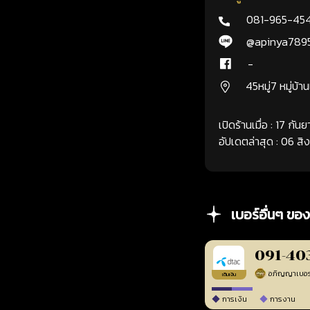
081-965-45
@apinya789
-
45หมู่7 หมู่บ้า
เปิดร้านเมื่อ : 17 กั
อัปเดตล่าสุด : 06 ส
เบอร์อื่นๆ ของ
091-40
เติมเงิน
การเงิน
การงาน