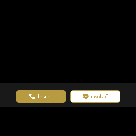
โทรเลย
แชทไลน์
เว็บไซต์นี้มีการใช้งานคุกกี้ เพื่อเพิ่มประสิทธิภาพและประสบการณ์ที่ดี
ดวงดูดี
×
คลิกดูดวงฟรี
ยอมรับ
รู้ก่อน พร้อมกว่า ทุกจังหวะชีวิต
ในการใช้งานเว็บไซต์
นโยบายความเป็นส่วนตัว