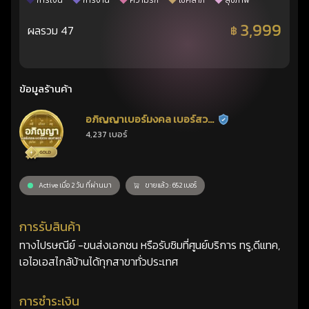
การเงิน
การงาน
ความรัก
โชคลาภ
สุขภาพ
3,999
ผลรวม 47
฿
ข้อมูลร้านค้า
อภิญญาเบอร์มงคล เบอร์สวย
ร้านยืนยันแล้ว
4,237 เบอร์
เลขศาสตร์
Active เมื่อ 2 วัน ที่ผ่านมา
ขายแล้ว : 652 เบอร์
การรับสินค้า
ทางไปรษณีย์ -ขนส่งเอกชน หรือรับซิมที่ศูนย์บริการ ทรู,ดีแทค,
เอไอเอสไกล้บ้านได้ทุกสาขาทั่วประเทศ
การชำระเงิน