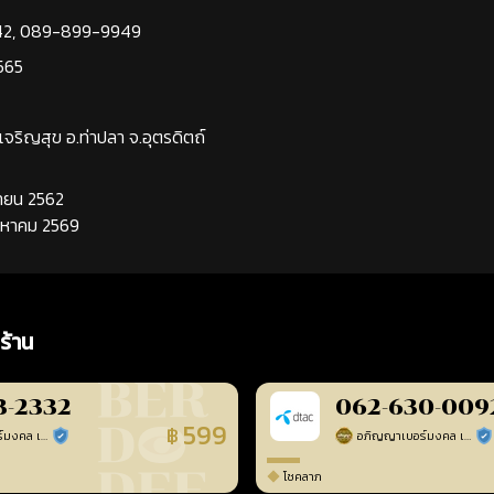
42
,
089-899-9949
565
นเจริญสุข อ.ท่าปลา จ.อุตรดิตถ์
นยายน 2562
ิงหาคม 2569
ร้าน
3-2332
062-630-009
599
฿
อภิญญาเบอร์มงคล เบอร์สวยเลขศาสตร์
อภิญญาเบอร์มงคล เบอร์สวยเลขศาสตร์
ร้านยืนยันแล้ว
ร้า
โชคลาภ