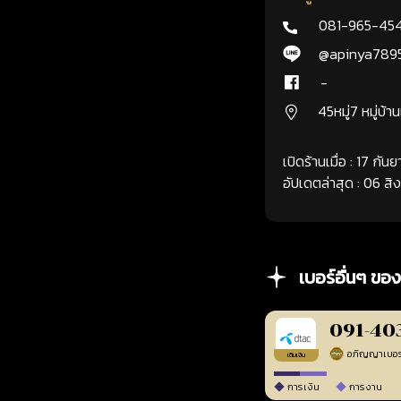
081-965-45
@apinya789
-
45หมู่7 หมู่บ้า
เปิดร้านเมื่อ : 17 กั
อัปเดตล่าสุด : 06 ส
เบอร์อื่นๆ ของ
091-40
เติมเงิน
การเงิน
การงาน