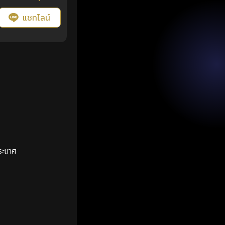
แชทไลน์
ระเทศ