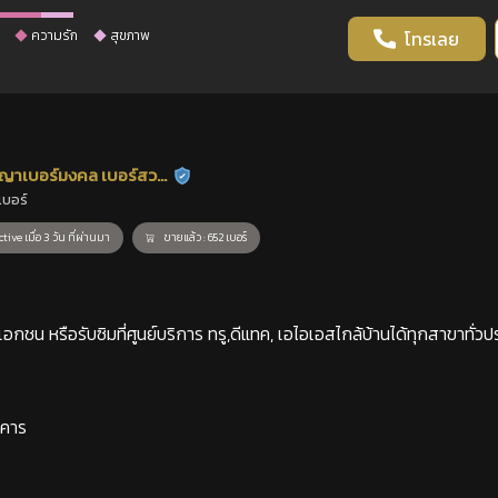
ความรัก
สุขภาพ
โทรเลย
ญาเบอร์มงคล เบอร์สวย
ร้านยืนยันแล้ว
เบอร์
าสตร์
tive เมื่อ 3 วัน ที่ผ่านมา
ขายแล้ว : 652 เบอร์
กชน หรือรับซิมที่ศูนย์บริการ ทรู,ดีแทค, เอไอเอสไกล้บ้านได้ทุกสาขาทั่วป
าคาร