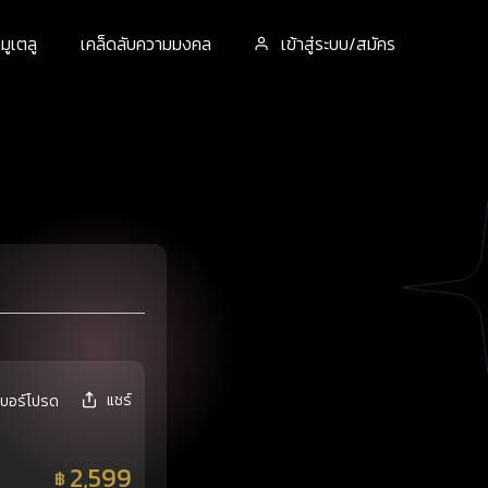
ูเตลู
เคล็ดลับความมงคล
เข้าสู่ระบบ/สมัคร
แชร์
เบอร์โปรด
2,599
฿