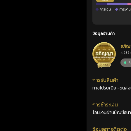
การเงิน
การงาน
ข้อมูลร้านค้า
อภิญ
4,237 
เลขศ
Ac
การรับสินค้า
ทางไปรษณีย์ -ขนส่งเอ
การชำระเงิน
โอนเงินผ่านบัญชีธน
ข้อมูลการติดต่อ