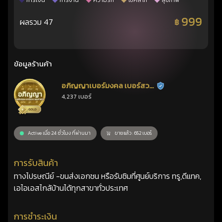
การเงิน
การงาน
ความรัก
โชคลาภ
สุขภาพ
999
ผลรวม 47
฿
ข้อมูลร้านค้า
อภิญญาเบอร์มงคล เบอร์สวย
ร้านยืนยันแล้ว
4,237 เบอร์
เลขศาสตร์
Active เมื่อ 24 ชั่วโมง ที่ผ่านมา
ขายแล้ว : 652 เบอร์
การรับสินค้า
ทางไปรษณีย์ -ขนส่งเอกชน หรือรับซิมที่ศูนย์บริการ ทรู,ดีแทค,
เอไอเอสไกล้บ้านได้ทุกสาขาทั่วประเทศ
การชำระเงิน