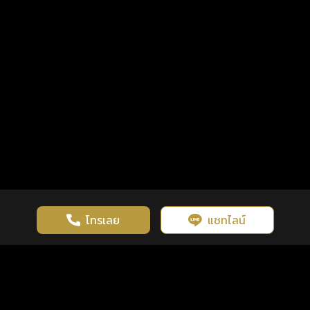
โทรเลย
แชทไลน์
เว็บไซต์นี้มีการใช้งานคุกกี้ เพื่อเพิ่มประสิทธิภาพและประสบการณ์ที่ดี
ดวงดูดี
×
คลิกดูดวงฟรี
ยอมรับ
รู้ก่อน พร้อมกว่า ทุกจังหวะชีวิต
ในการใช้งานเว็บไซต์
นโยบายความเป็นส่วนตัว