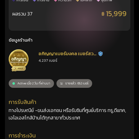
การเงิน
การงาน
ความรัก
โชคลาภ
สุขภาพ
15,999
ผลรวม 37
฿
ข้อมูลร้านค้า
อภิญญาเบอร์มงคล เบอร์สวย
ร้านยืนยันแล้ว
4,237 เบอร์
เลขศาสตร์
Active เมื่อ 2 วัน ที่ผ่านมา
ขายแล้ว : 652 เบอร์
การรับสินค้า
ทางไปรษณีย์ -ขนส่งเอกชน หรือรับซิมที่ศูนย์บริการ ทรู,ดีแทค,
เอไอเอสไกล้บ้านได้ทุกสาขาทั่วประเทศ
การชำระเงิน