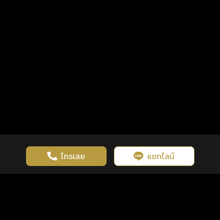
โทรเลย
แชทไลน์
เว็บไซต์นี้มีการใช้งานคุกกี้ เพื่อเพิ่มประสิทธิภาพและประสบการณ์ที่ดี
ดวงดูดี
×
คลิกดูดวงฟรี
ยอมรับ
รู้ก่อน พร้อมกว่า ทุกจังหวะชีวิต
ในการใช้งานเว็บไซต์
นโยบายความเป็นส่วนตัว