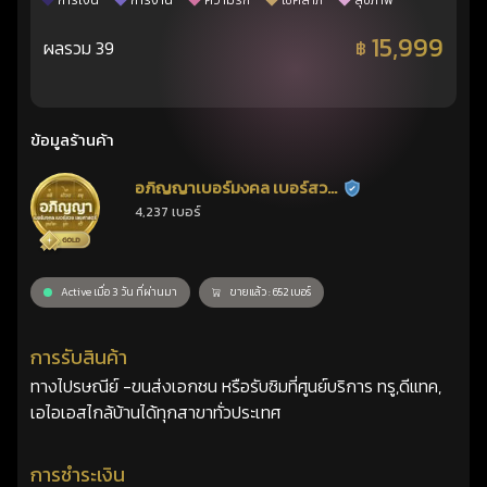
การเงิน
การงาน
ความรัก
โชคลาภ
สุขภาพ
15,999
ผลรวม 39
฿
ข้อมูลร้านค้า
อภิญญาเบอร์มงคล เบอร์สวย
ร้านยืนยันแล้ว
4,237 เบอร์
เลขศาสตร์
Active เมื่อ 3 วัน ที่ผ่านมา
ขายแล้ว : 652 เบอร์
การรับสินค้า
ทางไปรษณีย์ -ขนส่งเอกชน หรือรับซิมที่ศูนย์บริการ ทรู,ดีแทค,
เอไอเอสไกล้บ้านได้ทุกสาขาทั่วประเทศ
การชำระเงิน