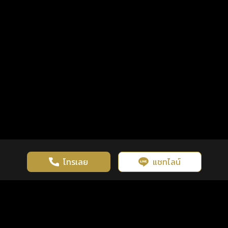
โทรเลย
แชทไลน์
เว็บไซต์นี้มีการใช้งานคุกกี้ เพื่อเพิ่มประสิทธิภาพและประสบการณ์ที่ดี
ดวงดูดี
×
คลิกดูดวงฟรี
ยอมรับ
รู้ก่อน พร้อมกว่า ทุกจังหวะชีวิต
ในการใช้งานเว็บไซต์
นโยบายความเป็นส่วนตัว