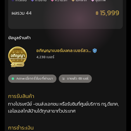
การเงิน
การงาน
ความรัก
โชคลาภ
สุขภาพ
15,999
ผลรวม 44
฿
ข้อมูลร้านค้า
อภิญญาเบอร์มงคล เบอร์สวย
ร้านยืนยันแล้ว
4,238 เบอร์
เลขศาสตร์
Active เมื่อ 14 ชั่วโมง ที่ผ่านมา
ขายแล้ว : 651 เบอร์
การรับสินค้า
ทางไปรษณีย์ -ขนส่งเอกชน หรือรับซิมที่ศูนย์บริการ ทรู,ดีแทค,
เอไอเอสไกล้บ้านได้ทุกสาขาทั่วประเทศ
การชำระเงิน