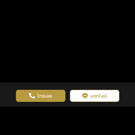
โทรเลย
แชทไลน์
เว็บไซต์นี้มีการใช้งานคุกกี้ เพื่อเพิ่มประสิทธิภาพและประสบการณ์ที่ดี
ดวงดูดี
×
คลิกดูดวงฟรี
ยอมรับ
รู้ก่อน พร้อมกว่า ทุกจังหวะชีวิต
ในการใช้งานเว็บไซต์
นโยบายความเป็นส่วนตัว