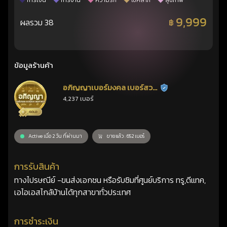
การเงิน
การงาน
ความรัก
โชคลาภ
สุขภาพ
9,999
ผลรวม 38
฿
ข้อมูลร้านค้า
อภิญญาเบอร์มงคล เบอร์สวย
ร้านยืนยันแล้ว
4,237 เบอร์
เลขศาสตร์
Active เมื่อ 2 วัน ที่ผ่านมา
ขายแล้ว : 652 เบอร์
การรับสินค้า
ทางไปรษณีย์ -ขนส่งเอกชน หรือรับซิมที่ศูนย์บริการ ทรู,ดีแทค,
เอไอเอสไกล้บ้านได้ทุกสาขาทั่วประเทศ
การชำระเงิน