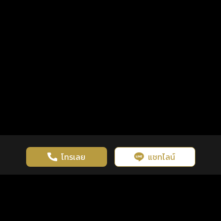
โทรเลย
แชทไลน์
เว็บไซต์นี้มีการใช้งานคุกกี้ เพื่อเพิ่มประสิทธิภาพและประสบการณ์ที่ดี
ดวงดูดี
×
คลิกดูดวงฟรี
ยอมรับ
รู้ก่อน พร้อมกว่า ทุกจังหวะชีวิต
ในการใช้งานเว็บไซต์
นโยบายความเป็นส่วนตัว