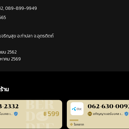
42
,
089-899-9949
565
นเจริญสุข อ.ท่าปลา จ.อุตรดิตถ์
นยายน 2562
ิงหาคม 2569
ร้าน
3-2332
062-630-009
599
฿
อภิญญาเบอร์มงคล เบอร์สวยเลขศาสตร์
อภิญญาเบอร์มงคล เบอร์สวยเลขศาสตร์
ร้านยืนยันแล้ว
ร้า
โชคลาภ