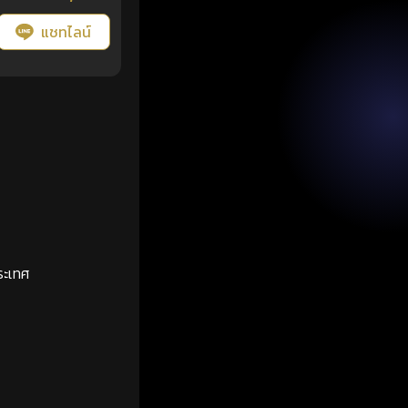
แชทไลน์
ระเทศ