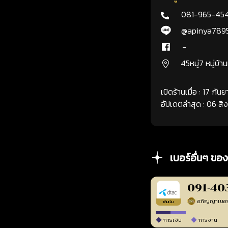
081-965-45
@apinya789
-
45หมู่7 หมู่บ้า
เปิดร้านเมื่อ : 17 กั
อัปเดตล่าสุด : 06 ส
เบอร์อื่นๆ ของ
091-40
เติมเงิน
การเงิน
การงาน