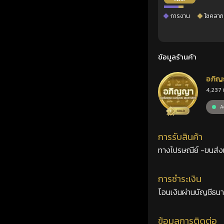
การงาน
โชคลาภ
ข้อมูลร้านค้า
อภิญ
4,237 
เลขศ
Ac
การรับสินค้า
ทางไปรษณีย์ -ขนส่งเอ
การชำระเงิน
โอนเงินผ่านบัญชีธน
ข้อมูลการติดต่อ