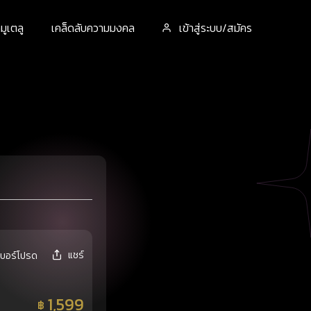
ูเตลู
เคล็ดลับความมงคล
เข้าสู่ระบบ/สมัคร
แชร์
เบอร์โปรด
1,599
฿