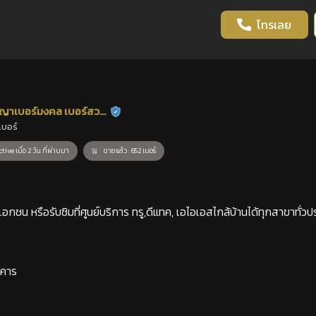
โทรเลย
ญาเบอร์มงคล เบอร์สวย
ร้านยืนยันแล้ว
เบอร์
าสตร์
tive เมื่อ 2 วัน ที่ผ่านมา
ขายแล้ว : 652 เบอร์
กชน หรือรับซิมที่ศูนย์บริการ ทรู,ดีแทค, เอไอเอสไกล้บ้านได้ทุกสาขาทั่วป
าคาร