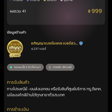
การเงิน
การงาน
โชคลาภ
สุขภาพ
999
ผลรวม 41
฿
ข้อมูลร้านค้า
อภิญญาเบอร์มงคล เบอร์สวย
ร้านยืนยันแล้ว
4,237 เบอร์
เลขศาสตร์
Active เมื่อ 3 วัน ที่ผ่านมา
ขายแล้ว : 652 เบอร์
การรับสินค้า
ทางไปรษณีย์ -ขนส่งเอกชน หรือรับซิมที่ศูนย์บริการ ทรู,ดีแทค,
เอไอเอสไกล้บ้านได้ทุกสาขาทั่วประเทศ
การชำระเงิน