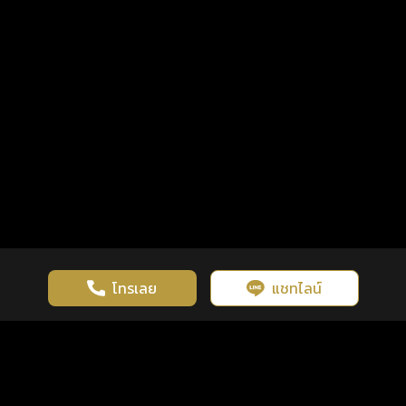
โทรเลย
แชทไลน์
เว็บไซต์นี้มีการใช้งานคุกกี้ เพื่อเพิ่มประสิทธิภาพและประสบการณ์ที่ดี
ดวงดูดี
×
คลิกดูดวงฟรี
ยอมรับ
รู้ก่อน พร้อมกว่า ทุกจังหวะชีวิต
ในการใช้งานเว็บไซต์
นโยบายความเป็นส่วนตัว