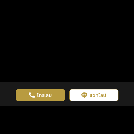
โทรเลย
แชทไลน์
เว็บไซต์นี้มีการใช้งานคุกกี้ เพื่อเพิ่มประสิทธิภาพและประสบการณ์ที่ดี
ดวงดูดี
×
คลิกดูดวงฟรี
ยอมรับ
รู้ก่อน พร้อมกว่า ทุกจังหวะชีวิต
ในการใช้งานเว็บไซต์
นโยบายความเป็นส่วนตัว