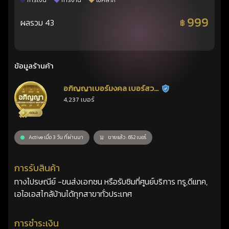
การเงิน
การงาน
โชคลาภ
999
ผลรวม 43
฿
ข้อมูลร้านค้า
อภิญญาเบอร์มงคล เบอร์สวย
ร้านยืนยันแล้ว
4,237 เบอร์
เลขศาสตร์
Active เมื่อ 3 วัน ที่ผ่านมา
ขายแล้ว : 652 เบอร์
การรับสินค้า
ทางไปรษณีย์ -ขนส่งเอกชน หรือรับซิมที่ศูนย์บริการ ทรู,ดีแทค,
เอไอเอสไกล้บ้านได้ทุกสาขาทั่วประเทศ
การชำระเงิน