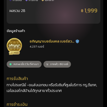
การเงิน
การงาน
โชคลาภ
1,999
ผลรวม 28
฿
ข้อมูลร้านค้า
อภิญญาเบอร์มงคล เบอร์สวย
ร้านยืนยันแล้ว
4,237 เบอร์
เลขศาสตร์
Active เมื่อ 2 วัน ที่ผ่านมา
ขายแล้ว : 652 เบอร์
การรับสินค้า
ทางไปรษณีย์ -ขนส่งเอกชน หรือรับซิมที่ศูนย์บริการ ทรู,ดีแทค,
เอไอเอสไกล้บ้านได้ทุกสาขาทั่วประเทศ
การชำระเงิน