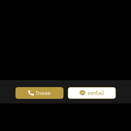
โทรเลย
แชทไลน์
เว็บไซต์นี้มีการใช้งานคุกกี้ เพื่อเพิ่มประสิทธิภาพและประสบการณ์ที่ดี
ดวงดูดี
×
คลิกดูดวงฟรี
ยอมรับ
รู้ก่อน พร้อมกว่า ทุกจังหวะชีวิต
ในการใช้งานเว็บไซต์
นโยบายความเป็นส่วนตัว