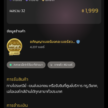
การเงิน
การงาน
โชคลาภ
1,999
ผลรวม 32
฿
ข้อมูลร้านค้า
อภิญญาเบอร์มงคล เบอร์สวย
ร้านยืนยันแล้ว
4,237 เบอร์
เลขศาสตร์
Active เมื่อ 9 ชั่วโมง ที่ผ่านมา
ขายแล้ว : 652 เบอร์
การรับสินค้า
ทางไปรษณีย์ -ขนส่งเอกชน หรือรับซิมที่ศูนย์บริการ ทรู,ดีแทค,
เอไอเอสไกล้บ้านได้ทุกสาขาทั่วประเทศ
การชำระเงิน