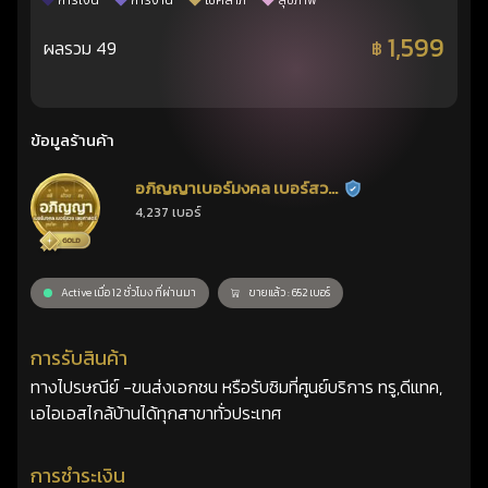
การเงิน
การงาน
โชคลาภ
สุขภาพ
1,599
ผลรวม 49
฿
ข้อมูลร้านค้า
อภิญญาเบอร์มงคล เบอร์สวย
ร้านยืนยันแล้ว
4,237 เบอร์
เลขศาสตร์
Active เมื่อ 12 ชั่วโมง ที่ผ่านมา
ขายแล้ว : 652 เบอร์
การรับสินค้า
ทางไปรษณีย์ -ขนส่งเอกชน หรือรับซิมที่ศูนย์บริการ ทรู,ดีแทค,
เอไอเอสไกล้บ้านได้ทุกสาขาทั่วประเทศ
การชำระเงิน