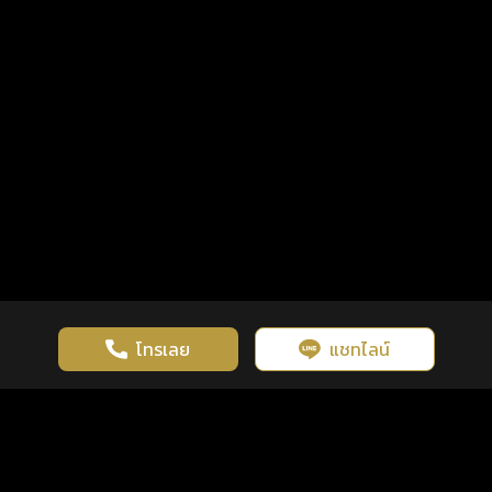
โทรเลย
แชทไลน์
เว็บไซต์นี้มีการใช้งานคุกกี้ เพื่อเพิ่มประสิทธิภาพและประสบการณ์ที่ดี
ดวงดูดี
×
คลิกดูดวงฟรี
ยอมรับ
รู้ก่อน พร้อมกว่า ทุกจังหวะชีวิต
ในการใช้งานเว็บไซต์
นโยบายความเป็นส่วนตัว