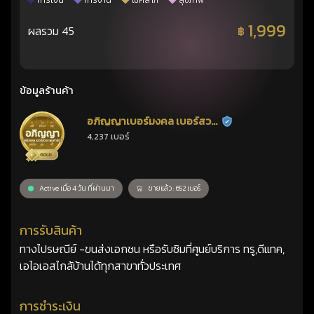
การเงิน
การงาน
โชคลาภ
สุขภาพ
1,999
ผลรวม 45
฿
ข้อมูลร้านค้า
อภิญญาเบอร์มงคล เบอร์สวย
ร้านยืนยันแล้ว
4,237 เบอร์
เลขศาสตร์
Active เมื่อ 4 วัน ที่ผ่านมา
ขายแล้ว : 652 เบอร์
การรับสินค้า
ทางไปรษณีย์ -ขนส่งเอกชน หรือรับซิมที่ศูนย์บริการ ทรู,ดีแทค,
เอไอเอสไกล้บ้านได้ทุกสาขาทั่วประเทศ
การชำระเงิน