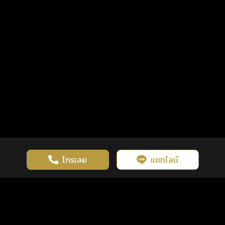
โทรเลย
แชทไลน์
เว็บไซต์นี้มีการใช้งานคุกกี้ เพื่อเพิ่มประสิทธิภาพและประสบการณ์ที่ดี
ดวงดูดี
×
คลิกดูดวงฟรี
ยอมรับ
รู้ก่อน พร้อมกว่า ทุกจังหวะชีวิต
ในการใช้งานเว็บไซต์
นโยบายความเป็นส่วนตัว