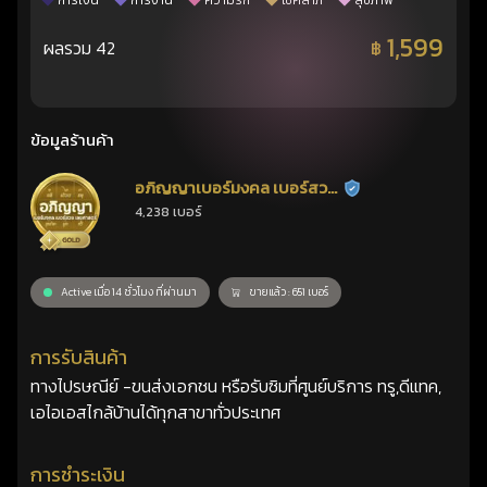
การเงิน
การงาน
ความรัก
โชคลาภ
สุขภาพ
1,599
ผลรวม 42
฿
ข้อมูลร้านค้า
อภิญญาเบอร์มงคล เบอร์สวย
ร้านยืนยันแล้ว
4,238 เบอร์
เลขศาสตร์
Active เมื่อ 14 ชั่วโมง ที่ผ่านมา
ขายแล้ว : 651 เบอร์
การรับสินค้า
ทางไปรษณีย์ -ขนส่งเอกชน หรือรับซิมที่ศูนย์บริการ ทรู,ดีแทค,
เอไอเอสไกล้บ้านได้ทุกสาขาทั่วประเทศ
การชำระเงิน