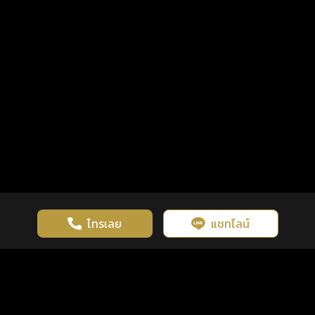
โทรเลย
แชทไลน์
เว็บไซต์นี้มีการใช้งานคุกกี้ เพื่อเพิ่มประสิทธิภาพและประสบการณ์ที่ดี
ดวงดูดี
×
คลิกดูดวงฟรี
ยอมรับ
รู้ก่อน พร้อมกว่า ทุกจังหวะชีวิต
ในการใช้งานเว็บไซต์
นโยบายความเป็นส่วนตัว