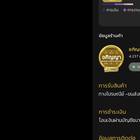
การเงิน
การงาน
ข้อมูลร้านค้า
อภิญ
4,237 
เลขศ
Ac
การรับสินค้า
ทางไปรษณีย์ -ขนส่งเอ
การชำระเงิน
โอนเงินผ่านบัญชีธน
ข้อมูลการติดต่อ