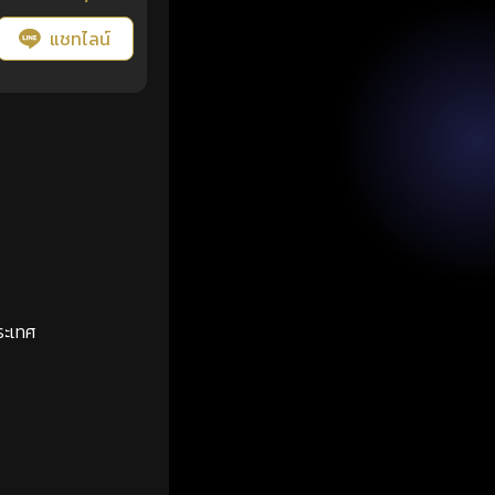
แชทไลน์
ระเทศ