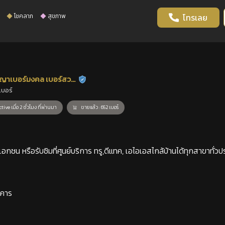
โชคลาภ
สุขภาพ
โทรเลย
ญาเบอร์มงคล เบอร์สวย
ร้านยืนยันแล้ว
เบอร์
าสตร์
tive เมื่อ 2 ชั่วโมง ที่ผ่านมา
ขายแล้ว : 652 เบอร์
กชน หรือรับซิมที่ศูนย์บริการ ทรู,ดีแทค, เอไอเอสไกล้บ้านได้ทุกสาขาทั่วป
าคาร