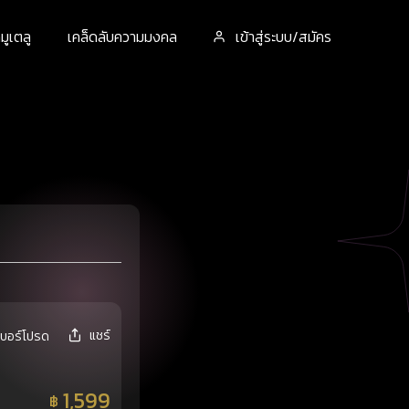
ูเตลู
เคล็ดลับความมงคล
เข้าสู่ระบบ/สมัคร
แชร์
เบอร์โปรด
1,599
฿