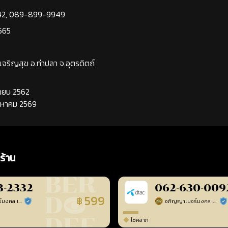
42
,
089-899-9949
565
นเจริญสุข อ.ท่าปลา จ.อุตรดิตถ์
นยายน 2562
ิงหาคม 2569
ร้าน
3-2332
062-630-009
599
฿
อภิญญาเบอร์มงคล เบอร์สวยเลขศาสตร์
อภิญญาเบอร์มงคล เบอร์สวยเลขศาสตร์
ร้านยืนยันแล้ว
ร้า
โชคลาภ