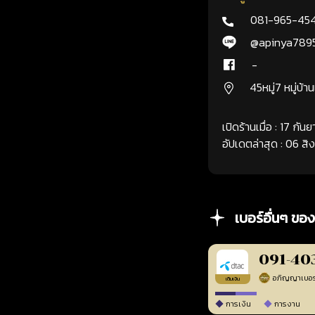
081-965-45
@apinya789
-
45หมู่7 หมู่บ้า
เปิดร้านเมื่อ : 17 กั
อัปเดตล่าสุด : 06 ส
เบอร์อื่นๆ ของ
091-40
เติมเงิน
การเงิน
การงาน