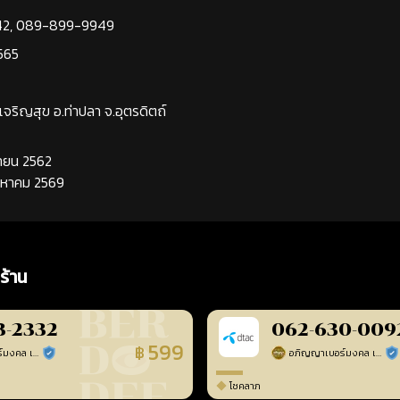
42
,
089-899-9949
565
นเจริญสุข อ.ท่าปลา จ.อุตรดิตถ์
นยายน 2562
ิงหาคม 2569
ร้าน
3-2332
062-630-009
599
฿
อภิญญาเบอร์มงคล เบอร์สวยเลขศาสตร์
อภิญญาเบอร์มงคล เบอร์สวยเลขศาสตร์
ร้านยืนยันแล้ว
ร้า
โชคลาภ