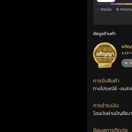
การเงิน
การงาน
ข้อมูลร้านค้า
อภิญ
4,237 
เลขศ
Ac
การรับสินค้า
ทางไปรษณีย์ -ขนส่งเอ
การชำระเงิน
โอนเงินผ่านบัญชีธน
ข้อมูลการติดต่อ