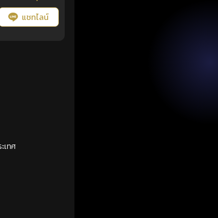
แชทไลน์
ระเทศ