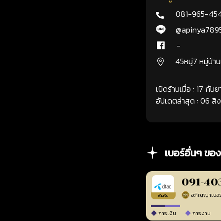
081-965-45
@apinya789
-
45หมู่7 หมู่บ้า
เปิดร้านเมื่อ : 17 กั
อัปเดตล่าสุด : 06 ส
เบอร์อื่นๆ ของ
091-40
เติมเงิน
การเงิน
การงาน