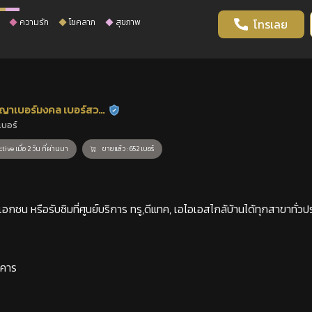
ความรัก
โชคลาภ
สุขภาพ
โทรเลย
ญาเบอร์มงคล เบอร์สวย
ร้านยืนยันแล้ว
เบอร์
าสตร์
tive เมื่อ 2 วัน ที่ผ่านมา
ขายแล้ว : 652 เบอร์
กชน หรือรับซิมที่ศูนย์บริการ ทรู,ดีแทค, เอไอเอสไกล้บ้านได้ทุกสาขาทั่วป
าคาร