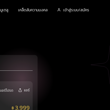
ูเตลู
เคล็ดลับความมงคล
เข้าสู่ระบบ/สมัคร
แชร์
เบอร์โปรด
3,999
฿