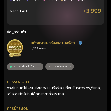
การเงิน
การงาน
ความรัก
โชคลาภ
สุขภาพ
3,999
ผลรวม 40
฿
ข้อมูลร้านค้า
อภิญญาเบอร์มงคล เบอร์สวย
ร้านยืนยันแล้ว
4,237 เบอร์
เลขศาสตร์
Active เมื่อ 3 วัน ที่ผ่านมา
ขายแล้ว : 652 เบอร์
การรับสินค้า
ทางไปรษณีย์ -ขนส่งเอกชน หรือรับซิมที่ศูนย์บริการ ทรู,ดีแทค,
เอไอเอสไกล้บ้านได้ทุกสาขาทั่วประเทศ
การชำระเงิน