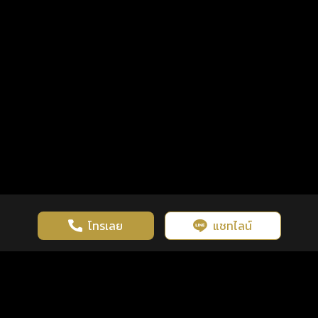
โทรเลย
แชทไลน์
เว็บไซต์นี้มีการใช้งานคุกกี้ เพื่อเพิ่มประสิทธิภาพและประสบการณ์ที่ดี
ดวงดูดี
×
คลิกดูดวงฟรี
ยอมรับ
รู้ก่อน พร้อมกว่า ทุกจังหวะชีวิต
ในการใช้งานเว็บไซต์
นโยบายความเป็นส่วนตัว