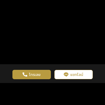
โทรเลย
แชทไลน์
เว็บไซต์นี้มีการใช้งานคุกกี้ เพื่อเพิ่มประสิทธิภาพและประสบการณ์ที่ดี
ดวงดูดี
×
คลิกดูดวงฟรี
ยอมรับ
รู้ก่อน พร้อมกว่า ทุกจังหวะชีวิต
ในการใช้งานเว็บไซต์
นโยบายความเป็นส่วนตัว