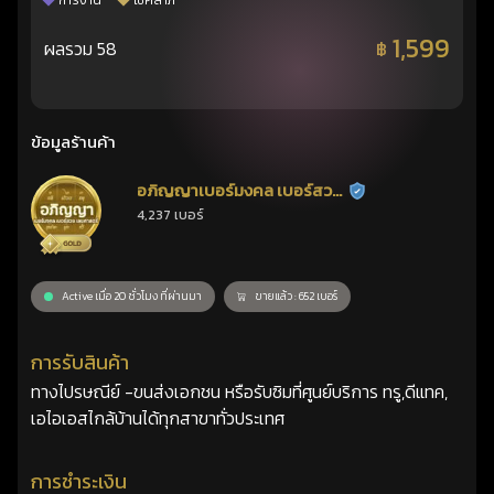
การงาน
โชคลาภ
1,599
ผลรวม 58
฿
ข้อมูลร้านค้า
อภิญญาเบอร์มงคล เบอร์สวย
ร้านยืนยันแล้ว
4,237 เบอร์
เลขศาสตร์
Active เมื่อ 20 ชั่วโมง ที่ผ่านมา
ขายแล้ว : 652 เบอร์
การรับสินค้า
ทางไปรษณีย์ -ขนส่งเอกชน หรือรับซิมที่ศูนย์บริการ ทรู,ดีแทค,
เอไอเอสไกล้บ้านได้ทุกสาขาทั่วประเทศ
การชำระเงิน