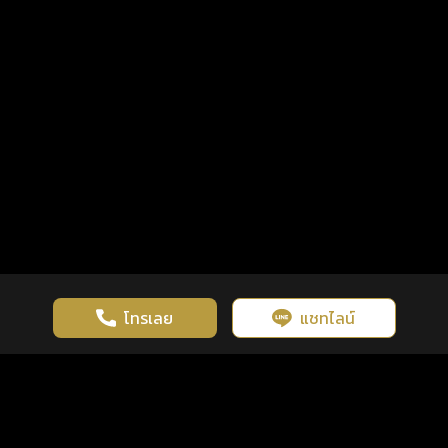
โทรเลย
แชทไลน์
เว็บไซต์นี้มีการใช้งานคุกกี้ เพื่อเพิ่มประสิทธิภาพและประสบการณ์ที่ดี
ดวงดูดี
×
คลิกดูดวงฟรี
ยอมรับ
รู้ก่อน พร้อมกว่า ทุกจังหวะชีวิต
ในการใช้งานเว็บไซต์
นโยบายความเป็นส่วนตัว