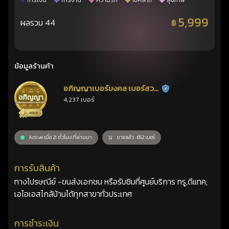
การเงิน
การงาน
ความรัก
โชคลาภ
สุขภาพ
5,999
ผลรวม 44
฿
ข้อมูลร้านค้า
อภิญญาเบอร์มงคล เบอร์สวย
ร้านยืนยันแล้ว
4,237 เบอร์
เลขศาสตร์
Active เมื่อ 21 ชั่วโมง ที่ผ่านมา
ขายแล้ว : 652 เบอร์
การรับสินค้า
ทางไปรษณีย์ -ขนส่งเอกชน หรือรับซิมที่ศูนย์บริการ ทรู,ดีแทค,
เอไอเอสไกล้บ้านได้ทุกสาขาทั่วประเทศ
การชำระเงิน