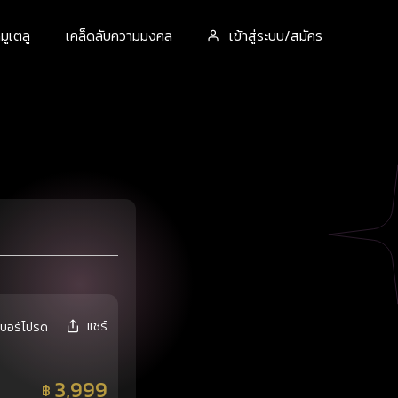
ูเตลู
เคล็ดลับความมงคล
เข้าสู่ระบบ/สมัคร
แชร์
เบอร์โปรด
3,999
฿