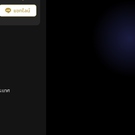
แชทไลน์
ระเทศ