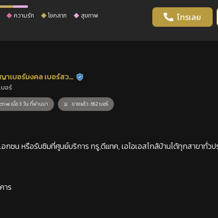
ความรัก
โชคลาภ
สุขภาพ
โทรเลย
ญาเบอร์มงคล เบอร์สวย
ร้านยืนยันแล้ว
เบอร์
าสตร์
tive เมื่อ 3 วัน ที่ผ่านมา
ขายแล้ว : 652 เบอร์
กชน หรือรับซิมที่ศูนย์บริการ ทรู,ดีแทค, เอไอเอสไกล้บ้านได้ทุกสาขาทั่วป
าคาร