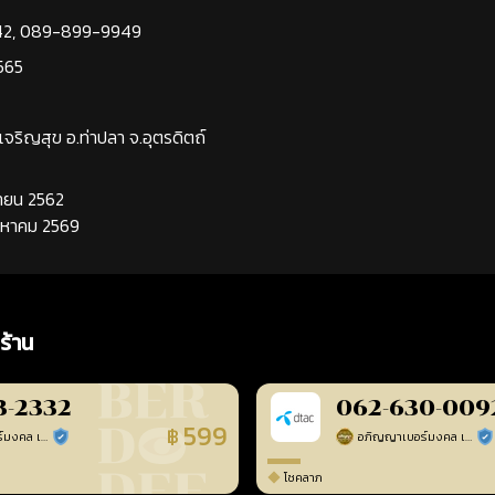
42
,
089-899-9949
565
นเจริญสุข อ.ท่าปลา จ.อุตรดิตถ์
นยายน 2562
ิงหาคม 2569
ร้าน
3-2332
062-630-009
599
฿
อภิญญาเบอร์มงคล เบอร์สวยเลขศาสตร์
อภิญญาเบอร์มงคล เบอร์สวยเลขศาสตร์
ร้านยืนยันแล้ว
ร้า
โชคลาภ