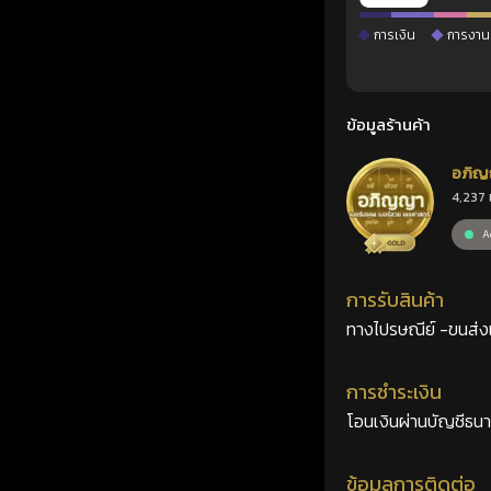
การเงิน
การงาน
ข้อมูลร้านค้า
อภิญ
4,237 
เลขศ
Ac
การรับสินค้า
ทางไปรษณีย์ -ขนส่งเอ
การชำระเงิน
โอนเงินผ่านบัญชีธน
ข้อมูลการติดต่อ